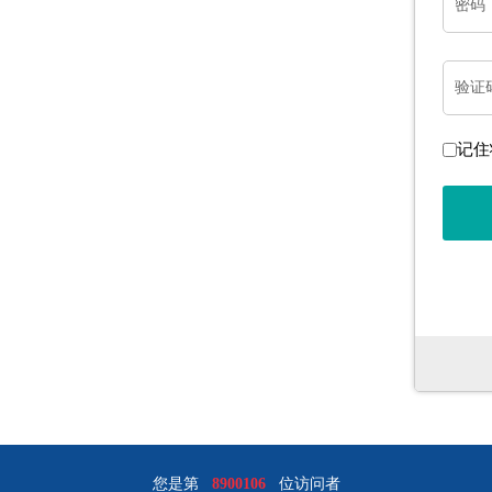
密码
验证
记住
您是第
8900106
位访问者