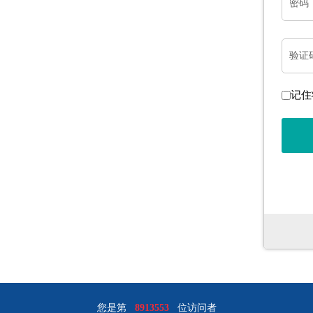
密码
验证
记住
您是第
8913553
位访问者