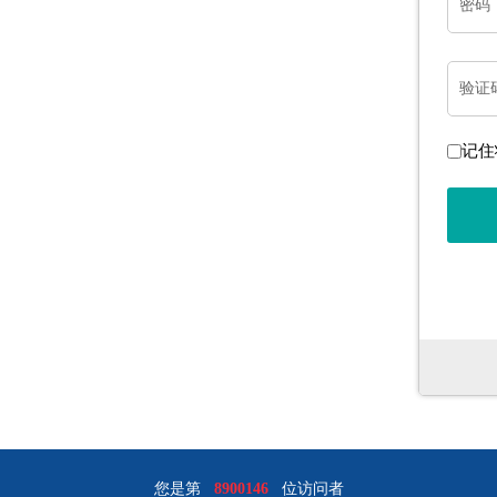
密码
验证
记住
您是第
8900146
位访问者