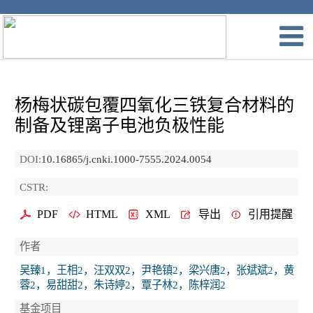
杨梅状碳包覆四氧化三铁复合材料的
制备及锂离子电池负极性能
DOI:
10.16865/j.cnki.1000-7555.2024.0054
CSTR:
PDF
HTML
XML
导出
引用提醒
作者
吴臻1，王相2，汪双双2，尹艳镇2，梁兴唐2，张斌斌2，黄
蓉2，易甜甜2，朱诗婷2，覃子林2，陈梓润2
基金项目