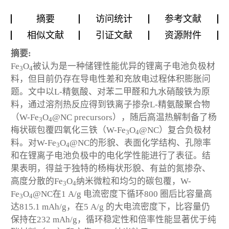
摘要
访问统计
参考文献
相似文献
引证文献
资源附件
摘要:
Fe
O
被认为是一种储锂性能优异的锂离子电池负极材
3
4
料，但目前仍存在导电性差和充放电过程体积膨胀问
题。文中以L-精氨酸、对苯二甲醛和九水硝酸铁为原
料，通过溶剂热反应得到铁离子掺杂L-精氨酸聚合物
（W-Fe
O
@NC precursors），随后高温热解制备了杨
3
4
梅状碳包覆四氧化三铁（W-Fe
O
@NC）复合负极材
3
4
料。对W-Fe
O
@NC的形貌、表面化学结构、孔隙率
3
4
和在锂离子电池负极中的电化学性能进行了表征。结
果表明，得益于独特的杨梅状形貌、有益的氮掺杂、
高度分散的Fe
O
纳米微粒和均匀的碳包覆，W-
3
4
Fe
O
@NC在1 A/g 电流密度下循环800 圈后比容量高
3
4
达815.1 mAh/g，在5 A/g 的大电流密度下，比容量仍
保持在232 mAh/g，循环稳定性和倍率性能显著优于纯