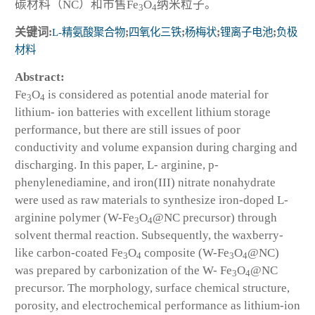
碳材料（NC）和市售Fe
O
纳米粒子。
3
4
关键词:
L-精氨酸聚合物
;
四氧化三铁
;
杨梅状
;
锂离子电池
;
负极
材料
Abstract:
Fe
O
is considered as potential anode material for
3
4
lithium- ion batteries with excellent lithium storage
performance, but there are still issues of poor
conductivity and volume expansion during charging and
discharging. In this paper, L- arginine, p-
phenylenediamine, and iron(III) nitrate nonahydrate
were used as raw materials to synthesize iron-doped L-
arginine polymer (W-Fe
O
@NC precursor) through
3
4
solvent thermal reaction. Subsequently, the waxberry-
like carbon-coated Fe
O
composite (W-Fe
O
@NC)
3
4
3
4
was prepared by carbonization of the W- Fe
O
@NC
3
4
precursor. The morphology, surface chemical structure,
porosity, and electrochemical performance as lithium-ion