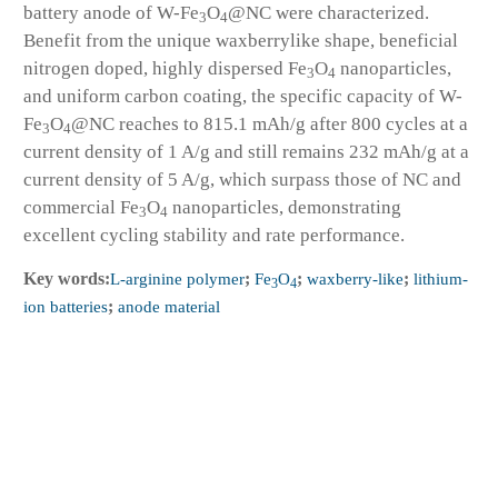
battery anode of W-Fe
O
@NC were characterized.
3
4
Benefit from the unique waxberrylike shape, beneficial
nitrogen doped, highly dispersed Fe
O
nanoparticles,
3
4
and uniform carbon coating, the specific capacity of W-
Fe
O
@NC reaches to 815.1 mAh/g after 800 cycles at a
3
4
current density of 1 A/g and still remains 232 mAh/g at a
current density of 5 A/g, which surpass those of NC and
commercial Fe
O
nanoparticles, demonstrating
3
4
excellent cycling stability and rate performance.
Key words:
L-arginine polymer
;
Fe
O
;
waxberry-like
;
lithium-
3
4
ion batteries
;
anode material