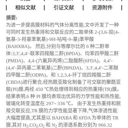
相似文献
引证文献
资源附件
摘要:
为进一步提高膜材料的气体分离性能,文中开发了一种
可同时发生热重排和交联反应的二胺单体 2-(3,6-双(4-
氨基-3-羟基苯氧基)-9H-呫吨-9-基)苯甲酸
(BAHXBA)。 然后,分别与等摩尔比的 6 种二酐单
体:3,3′,4,4′-联苯四羧酸二酐(BPDA)、均苯四甲酸二酐
(PMDA)、4,4-(六氟异丙烯)二酞酸酐(6FDA)、4,4′-
(4,4′-异丙基二苯氧基)二酐(BPADA)、3,3′,4,4′-二苯醚
四甲酸二酐(ODPA)、和 1,2,3,4-环丁烷四羧酸二酐
(CBDA)进行聚合,经热酰亚胺化制备了可交联的聚酰亚
胺(PI)膜,再经 450 ℃热处理得到相应的热重排(TR)膜。
结果表明,6 种 PI 膜均表现出优异的力学性能和热性能,
玻璃化转变温度在 297~ 336 ℃。 由于发生热重排和脱
羧交联反应,TR 膜的力学性能显著下降,气体渗透性能
大幅度提高,尤其是以 BAHXBA 和 6FDA 为单体的 TR
膜,其对 H
,CO
,O
和 N
的渗透系数分别为 966.32
2
2
2
2