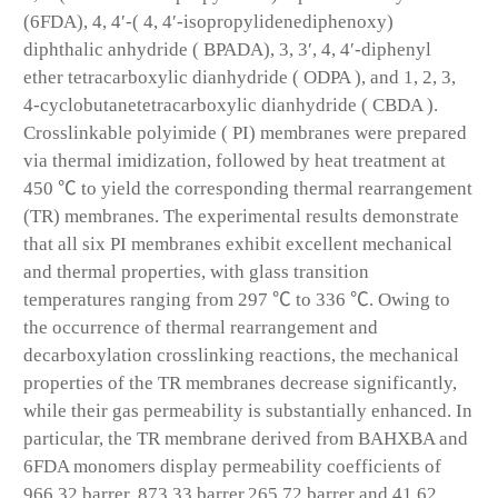
(6FDA), 4, 4′-( 4, 4′-isopropylidenediphenoxy)
diphthalic anhydride ( BPADA), 3, 3′, 4, 4′-diphenyl
ether tetracarboxylic dianhydride ( ODPA ), and 1, 2, 3,
4-cyclobutanetetracarboxylic dianhydride ( CBDA ).
Crosslinkable polyimide ( PI) membranes were prepared
via thermal imidization, followed by heat treatment at
450 ℃ to yield the corresponding thermal rearrangement
(TR) membranes. The experimental results demonstrate
that all six PI membranes exhibit excellent mechanical
and thermal properties, with glass transition
temperatures ranging from 297 ℃ to 336 ℃. Owing to
the occurrence of thermal rearrangement and
decarboxylation crosslinking reactions, the mechanical
properties of the TR membranes decrease significantly,
while their gas permeability is substantially enhanced. In
particular, the TR membrane derived from BAHXBA and
6FDA monomers display permeability coefficients of
966.32 barrer, 873.33 barrer,265.72 barrer and 41.62