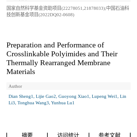
国家自然科学基金资助项目(22278051,21878033);中国石油科
技创新基金项目(2022DQ02-0608)
Preparation and Performance of
Crosslinkable Polyimides and Their
Thermally Rearranged Membrane
Materials
Author
Dian Sheng1, Lijie Gao2, Guoyong Xiao1, Lupeng Wei1, Lin
Li3, Tonghua Wang3, Yunhua Lu1
摘要
访问统计
参考文献