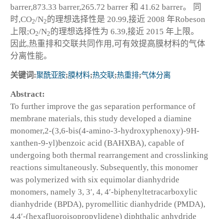
barrer,873.33 barrer,265.72 barrer 和 41.62 barrer。 同
时,CO
/N
的理想选择性是 20.99,接近 2008 年Robeson
2
2
上限;O
/N
的理想选择性为 6.39,接近 2015 年上限。
2
2
因此,热重排和交联共同作用,可有效提高膜材料的气体
分离性能。
关键词:
聚酰亚胺
;
膜材料
;
热交联
;
热重排
;
气体分离
Abstract:
To further improve the gas separation performance of
membrane materials, this study developed a diamine
monomer,2-(3,6-bis(4-amino-3-hydroxyphenoxy)-9H-
xanthen-9-yl)benzoic acid (BAHXBA), capable of
undergoing both thermal rearrangement and crosslinking
reactions simultaneously. Subsequently, this monomer
was polymerized with six equimolar dianhydride
monomers, namely 3, 3′, 4, 4′-biphenyltetracarboxylic
dianhydride (BPDA), pyromellitic dianhydride (PMDA),
4,4′-(hexafluoroisopropylidene) diphthalic anhydride