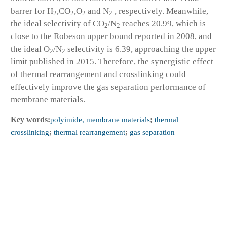
barrer for H
,CO
,O
and N
, respectively. Meanwhile,
2
2
2
2
the ideal selectivity of CO
/N
reaches 20.99, which is
2
2
close to the Robeson upper bound reported in 2008, and
the ideal O
/N
selectivity is 6.39, approaching the upper
2
2
limit published in 2015. Therefore, the synergistic effect
of thermal rearrangement and crosslinking could
effectively improve the gas separation performance of
membrane materials.
Key words:
polyimide, membrane materials
;
thermal
crosslinking
;
thermal rearrangement
;
gas separation