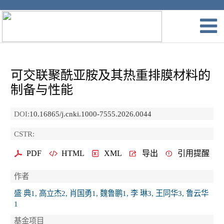
可交联聚酰亚胺及其热重排膜材料的
制备与性能
DOI:
10.16865/j.cnki.1000-7555.2026.0044
CSTR:
PDF
HTML
XML
导出
引用提醒
作者
盛 典1, 高立杰2, 肖国勇1, 魏鲁鹏1, 李 琳3, 王同华3, 鲁云华
1
基金项目