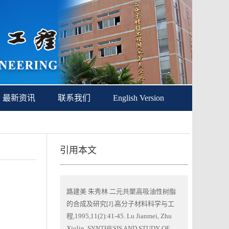
最新资讯
联系我们
English Version
引用本文
路建美 朱秀林.二元共聚高吸油性树脂
的合成及研究[J].高分子材料科学与工
程,1995,11(2):41-45. Lu Jianmei, Zhu
Xiulin. SYNTHESIS AND STUDY OF