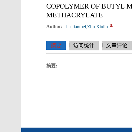
COPOLYMER OF BUTYL 
METHACRYLATE
Author:
Lu Jianmei,Zhu Xiulin
|
|
|
|
|
|
|
摘要
访问统计
文章评论
摘要: