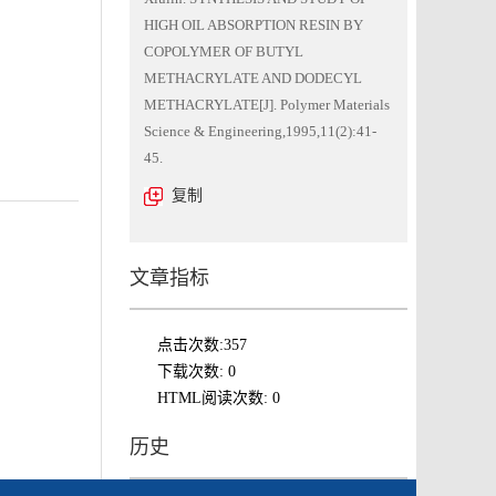
HIGH OIL ABSORPTION RESIN BY
COPOLYMER OF BUTYL
METHACRYLATE AND DODECYL
METHACRYLATE[J]. Polymer Materials
Science & Engineering,1995,11(2):41-
45.
复制
文章指标
点击次数:
357
下载次数:
0
HTML阅读次数:
0
历史