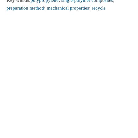
Key words:
polypropylene
;
single-polymer composites
;
preparation method
;
mechanical properties
;
recycle