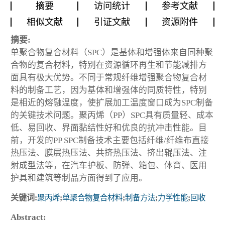
摘要
访问统计
参考文献
相似文献
引证文献
资源附件
摘要:
单聚合物复合材料（SPC）是基体和增强体来自同种聚
合物的复合材料，特别在资源循环再生和节能减排方
面具有极大优势。不同于常规纤维增强聚合物复合材
料的制备工艺，因为基体和增强体的同质特性，特别
是相近的熔融温度，使扩展加工温度窗口成为SPC制备
的关键技术问题。聚丙烯（PP）SPC具有质量轻、成本
低、易回收、界面黏结性好和优良的抗冲击性能。目
前，开发的PP SPC制备技术主要包括纤维/纤维布直接
热压法、膜层热压法、共挤热压法、挤出辊压法、注
射成型法等，在汽车护板、防弹、箱包、体育、医用
护具和建筑等制品方面得到了应用。
关键词:
聚丙烯
;
单聚合物复合材料
;
制备方法
;
力学性能
;
回收
Abstract: