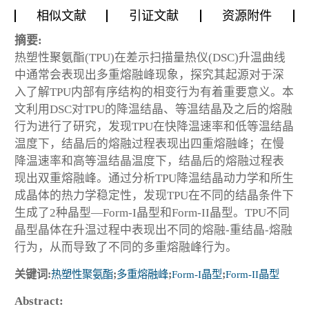
相似文献
引证文献
资源附件
摘要:
热塑性聚氨酯(TPU)在差示扫描量热仪(DSC)升温曲线
中通常会表现出多重熔融峰现象，探究其起源对于深
入了解TPU内部有序结构的相变行为有着重要意义。本
文利用DSC对TPU的降温结晶、等温结晶及之后的熔融
行为进行了研究，发现TPU在快降温速率和低等温结晶
温度下，结晶后的熔融过程表现出四重熔融峰；在慢
降温速率和高等温结晶温度下，结晶后的熔融过程表
现出双重熔融峰。通过分析TPU降温结晶动力学和所生
成晶体的热力学稳定性，发现TPU在不同的结晶条件下
生成了2种晶型—Form-I晶型和Form-II晶型。TPU不同
晶型晶体在升温过程中表现出不同的熔融-重结晶-熔融
行为，从而导致了不同的多重熔融峰行为。
关键词:
热塑性聚氨酯
;
多重熔融峰
;
Form-I晶型
;
Form-II晶型
Abstract: