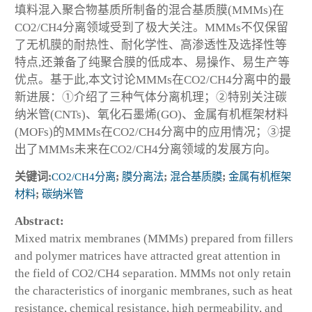
填料混入聚合物基质所制备的混合基质膜(MMMs)在
CO2/CH4分离领域受到了极大关注。MMMs不仅保留
了无机膜的耐热性、耐化学性、高渗透性及选择性等
特点,还兼备了纯聚合膜的低成本、易操作、易生产等
优点。基于此,本文讨论MMMs在CO2/CH4分离中的最
新进展：①介绍了三种气体分离机理；②特别关注碳
纳米管(CNTs)、氧化石墨烯(GO)、金属有机框架材料
(MOFs)的MMMs在CO2/CH4分离中的应用情况；③提
出了MMMs未来在CO2/CH4分离领域的发展方向。
关键词:
CO2/CH4分离
;
膜分离法
;
混合基质膜
;
金属有机框架
材料
;
碳纳米管
Abstract:
Mixed matrix membranes (MMMs) prepared from fillers
and polymer matrices have attracted great attention in
the field of CO2/CH4 separation. MMMs not only retain
the characteristics of inorganic membranes, such as heat
resistance, chemical resistance, high permeability, and