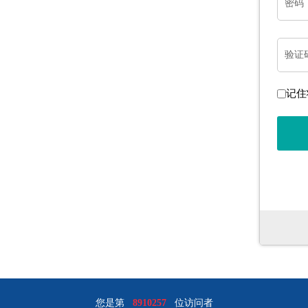
密码
验证
记住
您是第
8910257
位访问者