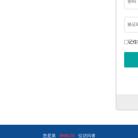
密码
验证
记住
您是第
8908236
位访问者