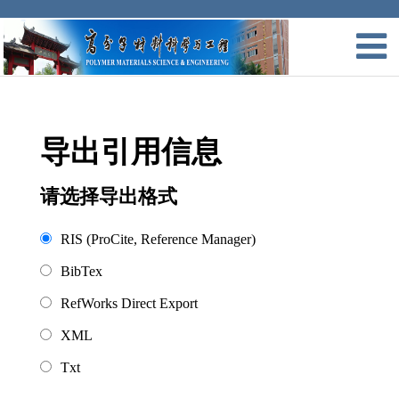
导出引用信息
请选择导出格式
RIS (ProCite, Reference Manager)
BibTex
RefWorks Direct Export
XML
Txt