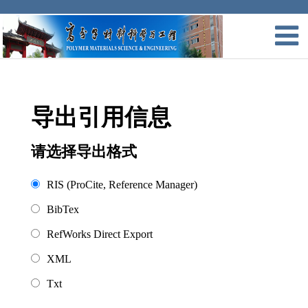
导出引用信息
请选择导出格式
RIS (ProCite, Reference Manager)
BibTex
RefWorks Direct Export
XML
Txt