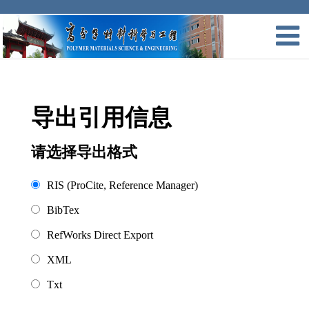
导出引用信息
请选择导出格式
RIS (ProCite, Reference Manager)
BibTex
RefWorks Direct Export
XML
Txt