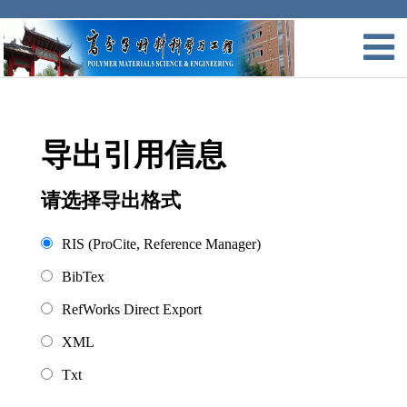
导出引用信息
请选择导出格式
RIS (ProCite, Reference Manager)
BibTex
RefWorks Direct Export
XML
Txt