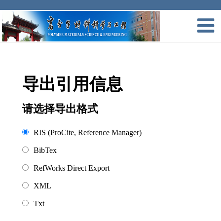
导出引用信息
请选择导出格式
RIS (ProCite, Reference Manager)
BibTex
RefWorks Direct Export
XML
Txt