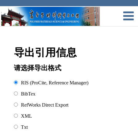
导出引用信息
请选择导出格式
RIS (ProCite, Reference Manager)
BibTex
RefWorks Direct Export
XML
Txt