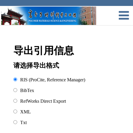
导出引用信息
请选择导出格式
RIS (ProCite, Reference Manager)
BibTex
RefWorks Direct Export
XML
Txt