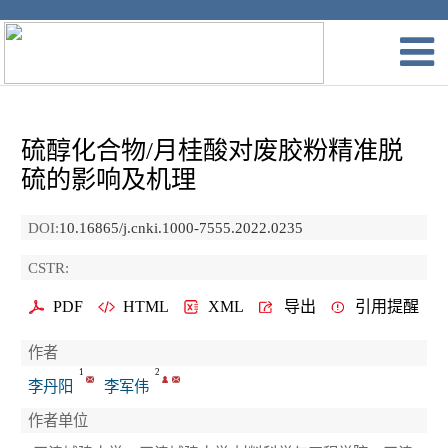
硫醇化合物/月桂酸对废胶粉精准脱
硫的影响及机理
DOI:
10.16865/j.cnki.1000-7555.2022.0235
CSTR:
PDF
HTML
XML
导出
引用提醒
作者
1
2
李丹阳
李军伟
作者单位