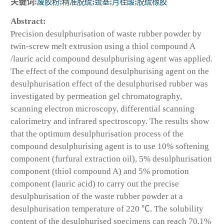
关键词:
废胶粉
;
精准脱硫
;
巯基
;
月桂酸
;
脱硫橡胶
Abstract:
Precision desulphurisation of waste rubber powder by
twin-screw melt extrusion using a thiol compound A
/lauric acid compound desulphurising agent was applied.
The effect of the compound desulphurising agent on the
desulphurisation effect of the desulphurised rubber was
investigated by permeation gel chromatography,
scanning electron microscopy, differential scanning
calorimetry and infrared spectroscopy. The results show
that the optimum desulphurisation process of the
compound desulphurising agent is to use 10% softening
component (furfural extraction oil), 5% desulphurisation
component (thiol compound A) and 5% promotion
component (lauric acid) to carry out the precise
desulphurisation of the waste rubber powder at a
desulphurisation temperature of 220 ℃. The solubility
content of the desulphurised specimens can reach 70.1%