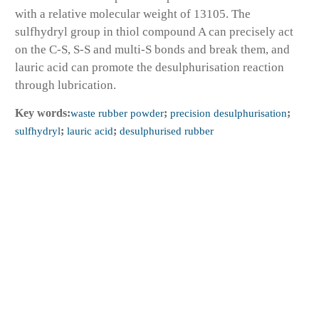
with a relative molecular weight of 13105. The
sulfhydryl group in thiol compound A can precisely act
on the C-S, S-S and multi-S bonds and break them, and
lauric acid can promote the desulphurisation reaction
through lubrication.
Key words:
waste rubber powder
;
precision desulphurisation
;
sulfhydryl
;
lauric acid
;
desulphurised rubber