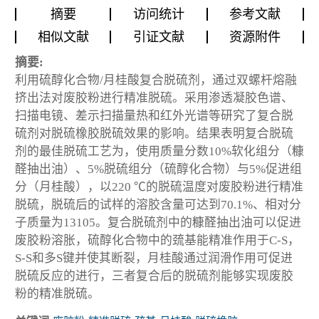
摘要
访问统计
参考文献
相似文献
引证文献
资源附件
摘要:
利用硫醇化合物/月桂酸复合脱硫剂，通过双螺杆熔融
挤出法对废胶粉进行精准脱硫。采用渗透凝胶色谱、
扫描电镜、差示扫描量热和红外光谱等研究了复合脱
硫剂对脱硫橡胶脱硫效果的影响。结果表明复合脱硫
剂的最佳脱硫工艺为，使用质量分数10%软化组分（糠
醛抽出油）、5%脱硫组分（硫醇化合物）与5%促进组
分（月桂酸），以220 ℃的脱硫温度对废胶粉进行精准
脱硫，脱硫后的试样的溶胶含量可达到70.1%、相对分
子质量为13105。复合脱硫剂中的糠醛抽出油可以促进
废胶粉溶胀，硫醇化合物中的巯基能精准作用于C-S，
S-S和多S键并使其断裂，月桂酸通过润滑作用可促进
脱硫反应的进行，三者复合后的脱硫剂能够实现废胶
粉的精准脱硫。