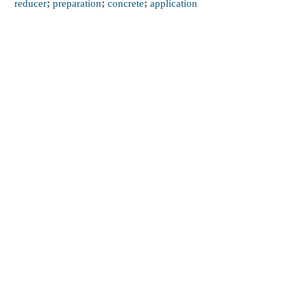
reducer
;
preparation
;
concrete
;
application