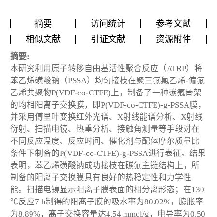
摘要
访问统计
参考文献
相似文献
引证文献
资源附件
摘要:
本研究利用原子转移自由基活性聚合反应（ATRP）将
苯乙烯磺酸钠（PSSA）均匀接枝在聚三氟氯乙烯-偏氟
乙烯共聚物P(VDF-co-CTFE)上，制备了一种碳氟骨架
的均相阳离子交换膜，即P(VDF-co-CTFE)-g-PSSA膜，
并采用傅里叶变换红外光谱、X射线能谱分析、X射线
衍射、扫描电镜、热重分析、接触角测量等手段对在
不同反应温度、反应时间、催化剂与配体摩尔质量比
条件下制备的P(VDF-co-CTFE)-g-PSSA进行表征。结果
表明，苯乙烯磺酸钠成功接枝在碳氟主链结构上，所
制备的阳离子交换膜具有良好的热稳定性和力学性
能。扫描电镜显示阳离子膜表面的相分离形态；在130
℃反应7 h制得的阳离子膜的吸水率为80.02%，膨胀率
为8.89%，离子交换容量达4.54 mmol/g，电导率为0.50