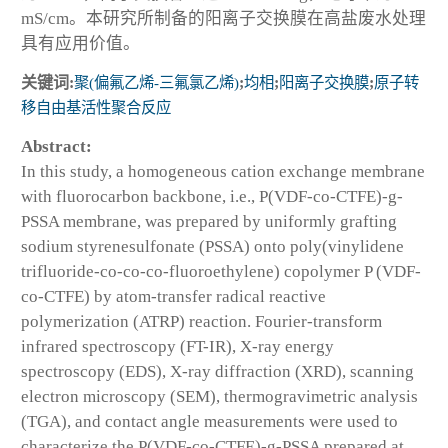
mS/cm。本研究所制备的阳离子交换膜在高盐废水处理
具有应用价值。
关键词:
聚(偏氟乙烯-三氟氯乙烯)
;
均相
;
阳离子交换膜
;
原子转
移自由基活性聚合反应
Abstract:
In this study, a homogeneous cation exchange membrane
with fluorocarbon backbone, i.e., P(VDF-co-CTFE)-g-
PSSA membrane, was prepared by uniformly grafting
sodium styrenesulfonate (PSSA) onto poly(vinylidene
trifluoride-co-co-co-fluoroethylene) copolymer P (VDF-
co-CTFE) by atom-transfer radical reactive
polymerization (ATRP) reaction. Fourier-transform
infrared spectroscopy (FT-IR), X-ray energy
spectroscopy (EDS), X-ray diffraction (XRD), scanning
electron microscopy (SEM), thermogravimetric analysis
(TGA), and contact angle measurements were used to
characterize the P(VDF-co-CTFE)-g-PSSA prepared at