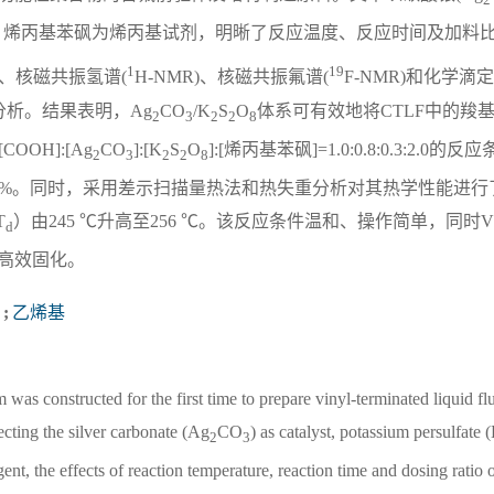
、烯丙基苯砜为烯丙基试剂，明晰了反应温度、反应时间及加料比
1
19
)、核磁共振氢谱(
H-NMR)、核磁共振氟谱(
F-NMR)和化学滴
分析。结果表明，Ag
CO
/K
S
O
体系可有效地将CTLF中的羧
2
3
2
2
8
OOH]:[Ag
CO
]:[K
S
O
]:[烯丙基苯砜]=1.0:0.8:0.3:2.0的
2
3
2
2
8
.24%。同时，采用差示扫描量热法和热失重分析对其热学性能进行
T
）由245 ℃升高至256 ℃。该反应条件温和、操作简单，同时V
d
高效固化。
;
乙烯基
 was constructed for the first time to prepare vinyl-terminated liquid f
ecting the silver carbonate (Ag
CO
) as catalyst, potassium persulfate 
2
3
gent, the effects of reaction temperature, reaction time and dosing ratio 