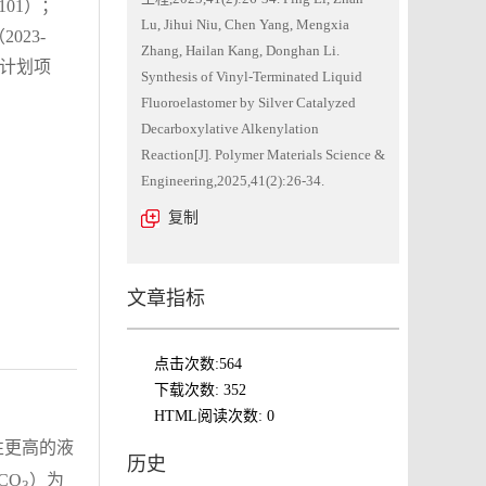
101）；
Lu, Jihui Niu, Chen Yang, Mengxia
023-
Zhang, Hailan Kang, Donghan Li.
举计划项
Synthesis of Vinyl-Terminated Liquid
Fluoroelastomer by Silver Catalyzed
Decarboxylative Alkenylation
Reaction[J]. Polymer Materials Science &
Engineering,2025,41(2):26-34.
复制
文章指标
点击次数:
564
下载次数:
352
HTML阅读次数:
0
性更高的液
历史
CO
）为
3