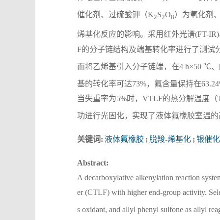
催化剂、过硫酸钾（K
S
O
）为氧化剂
2
2
8
烯基化反应的影响。采用红外光谱(FT-IR
F的分子链结构及端基转化率进行了测试
而将乙烯基引入分子链端，在4 h×50 ℃、[C
基的转化率可达73%，氟含量保持在63
当失重率为5%时，VTLF的热分解温度（
功进行光固化，实现了液体氟橡胶室温的
关键词:
液体氟橡胶
;
脱羧-烯基化
;
银催化
Abstract:
A decarboxylative alkenylation reaction system
er (CTLF) with higher end-group activity. Sel
s oxidant, and allyl phenyl sulfone as allyl rea