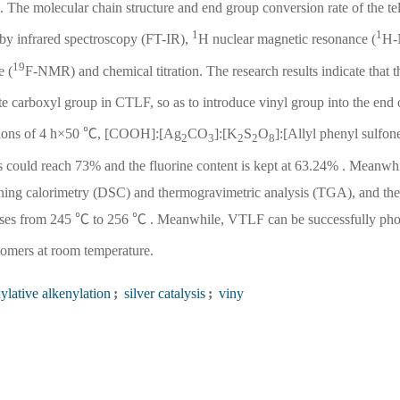
. The molecular chain structure and end group conversion rate of the tel
1
1
by infrared spectroscopy (FT-IR),
H nuclear magnetic resonance (
H-
19
e (
F-NMR) and chemical titration. The research results indicate that 
e carboxyl group in CTLF, so as to introduce vinyl group into the end 
ditions of 4 h×50 ℃, [COOH]:[Ag
CO
]:[K
S
O
]:[Allyl phenyl sulfon
2
3
2
2
8
s could reach 73% and the fluorine content is kept at 63.24% . Meanwhil
anning calorimetry (DSC) and thermogravimetric analysis (TGA), and the
ses from 245 ℃ to 256 ℃ . Meanwhile, VTLF can be successfully phot
astomers at room temperature.
lative alkenylation
;
silver catalysis
;
viny