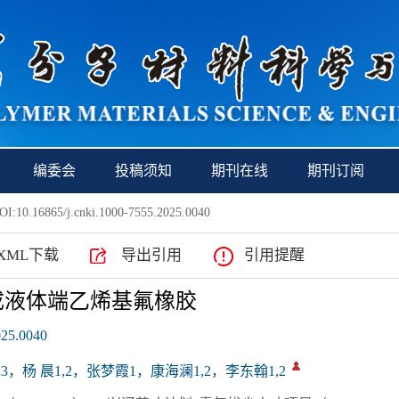
编委会
投稿须知
期刊在线
期刊订阅
I:10.16865/j.cnki.1000-7555.2025.0040
XML下载
导出引用
引用提醒
成液体端乙烯基氟橡胶
025.0040
辉3，杨 晨1,2，张梦霞1，康海澜1,2，李东翰1,2