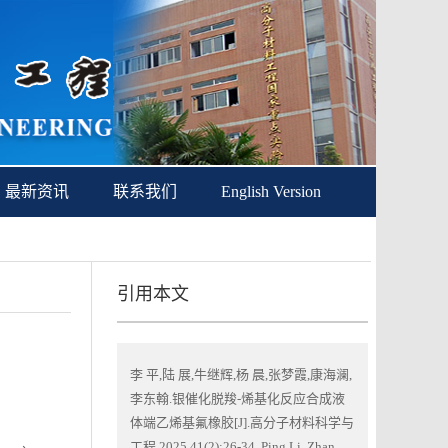
最新资讯
联系我们
English Version
引用本文
李 平,陆 展,牛继辉,杨 晨,张梦霞,康海澜,
李东翰.银催化脱羧-烯基化反应合成液
体端乙烯基氟橡胶[J].高分子材料科学与
工程,2025,41(2):26-34. Ping Li, Zhan