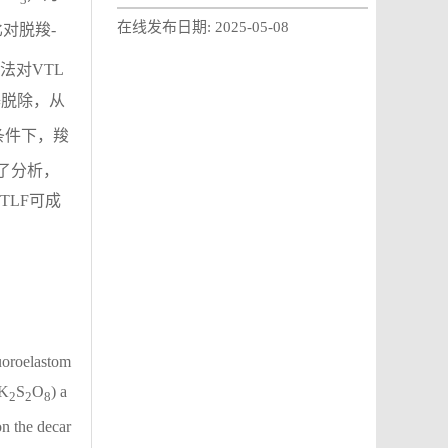
在线发布日期:
2025-05-08
对脱羧-
定法对VTL
基脱除，从
反应条件下，羧
了分析，
TLF可成
luoroelastom
(K
S
O
) a
2
2
8
on the decar