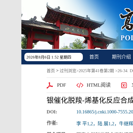
首页
期刊介绍
2026年8月6日 1:52 星期四
>
首页
过刊浏览
>
2025年第41卷第2期
>26-34. DO
PDF
HTML阅读
银催化脱羧-烯基化反应合
DOI:
10.16865/j.cnki.1000-7555.2
作者:
李 平1,2，陆 展1,2，牛继