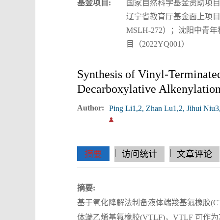
基金项目:
国家自然科学基金资助项目（5
辽宁省教育厅基金面上项目（L
MSLH-272）；沈阳中青
目（2022YQ001）
Synthesis of Vinyl-Terminate
Decarboxylative Alkenylatio
Author:
Ping Li1,2, Zhan Lu1,2, Jihui Ni
|
|
|
|
|
|
|
摘要
访问统计
文章评论
摘要:
基于氧化降解法制备液体端羧基氟橡胶(C
体端乙烯基氟橡胶(VTLF)，VTLF 