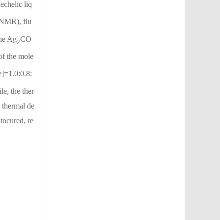
echelic liq
NMR), flu
the Ag
CO
2
of the mole
e]=1.0:0.8:
e, the ther
 thermal de
ocured, re