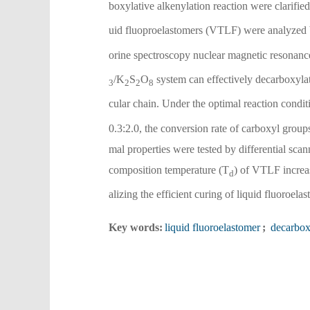
boxylative alkenylation reaction were clarified
uid fluoproelastomers (VTLF) were analyzed 
orine spectroscopy nuclear magnetic resonanc
/K
S
O
system can effectively decarboxylat
3
2
2
8
cular chain. Under the optimal reaction con
0.3:2.0, the conversion rate of carboxyl group
mal properties were tested by differential sc
composition temperature (T
) of VTLF increa
d
alizing the efficient curing of liquid fluoroel
Key words:
liquid fluoroelastomer
;
decarboxy