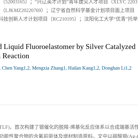
2003165）；“兴辽英才计划”青年拔尖人才项目（XLYC 2203
JKMZ20220769）；辽宁省自然科学基金计划项目面上项目（2
年科技创新人才计划项目（RC210195）；沈阳化工大学“优青”托
d Liquid Fluoroelastomer by Silver Catalyzed
n Reaction
u3, Chen Yang1,2, Mengxia Zhang1, Hailan Kang1,2, Donghan Li1,2
TLF)，首次构建了银催化的脱羧-烯基化反应体系以合成端基活
可作为功能性聚合物的含氟前驱体及增材制造原料。文中以碳酸银(Ag
2