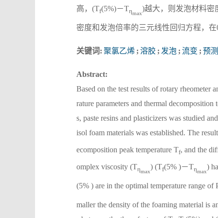
高，(T
(5%)－T
)越大，则发泡材料密
f
η
max
密度和发泡倍率的三元线性回归方程，在0
关键词:
聚氯乙烯
;
溶胶
;
发泡
;
流变
;
预
Abstract:
Based on the test results of rotary rheometer a
rature parameters and thermal decomposition t
s, paste resins and plasticizers was studied 
isol foam materials was established. The result
ecomposition peak temperature T
, and the di
f
omplex viscosity (T
) (T
(5% )－T
) h
η
f
η
max
max
(5% ) are in the optimal temperature range of 
maller the density of the foaming material is a