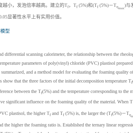
度越小，发泡倍率越高。建立的T
，T
(5%)和(T
(5%)－T
)与
f
f
f
η
max
.05显著性水平上有实用价值。
测模型
nd differential scanning calorimeter, the relationship between the rheol
emperature parameters of poly(vinyl) chloride (PVC) plastisol prepared 
and summarized, and a method model for evaluating the foaming quality 
s show that the three factors of the initial decomposition temperature T
f
fference between the T
(5%) and the temperature corresponding to the
f
ave significant influence on the foaming quality of the material. When T
PVC plastisol, the higher T
and T
(5%) is, the larger the (T
(5%)－T
f
f
f
η
nd the higher the foaming ratio is. Established the ternary linear regress