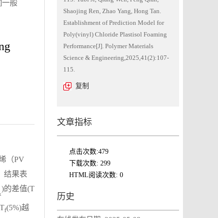
]一般
Shaojing Ren, Zhao Yang, Hong Tan.
Establishment of Prediction Model for
Poly(vinyl) Chloride Plastisol Foaming
ing
Performance[J]. Polymer Materials
Science & Engineering,2025,41(2):107-
115.
复制
文章指标
点击次数:
479
烯（PV
下载次数:
299
。结果表
HTML阅读次数:
0
)的差值(T
x
历史
T
(5%)越
f