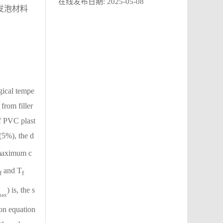
在线发布日期:
2025-05-08
发泡材料
ogical tempe
from filler
of PVC plast
(5%), the d
 maximum c
and T
f
f
) is, the s
max
ion equation