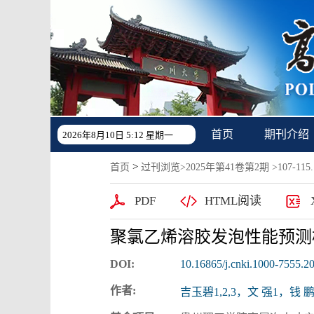
首页
期刊介绍
2026年8月10日 5:12 星期一
>
首页
过刊浏览
>
2025年第41卷第2期
>107-115.
PDF
HTML阅读
聚氯乙烯溶胶发泡性能预测
DOI:
10.16865/j.cnki.1000-7555.2
作者:
吉玉碧1,2,3，文 强1，钱 