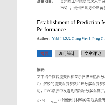
基金项目:
贵州理工学院高层次人才启动项
295）；贵州省地方公派留
Establishment of Prediction M
Performance
Author:
Yubi Ji1,2,3, Qiang Wen1, Peng Q
|
|
|
|
|
|
|
摘要
访问统计
文章评论
摘要:
文中结合旋转流变仪和差示扫描量热仪分
C）溶胶的流变温度参数和热分解温度参
明，PVC溶胶中发泡剂的起始分解温度(T
f
(5%)－T
)3个因素对材料的发泡质量
f
η
max