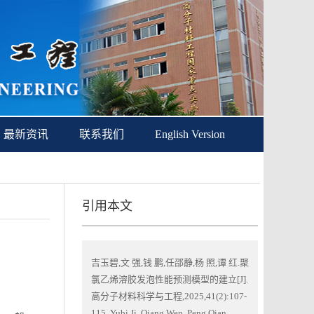
最新资讯
联系我们
English Version
引用本文
吉玉碧,文 强,钱 鹏,任邵静,杨 照,谭 红.聚
氯乙烯溶胶发泡性能预测模型的建立[J].
高分子材料科学与工程,2025,41(2):107-
115. Yubi Ji, Qiang Wen, Peng Qian,