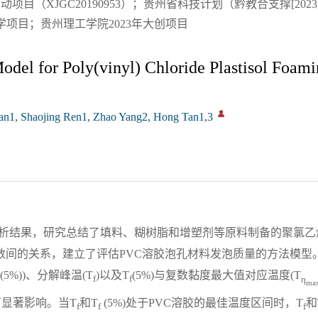
目（XJGC20190953）；贵州省科技计划（黔教合支撑[2023
学项目；贵州理工学院2023年大创项目
odel for Poly(vinyl) Chloride Plastisol Foam
ian1, Shaojing Ren1, Zhao Yang2, Hong Tan1,3
析结果，研究总结了填料、糊树脂和增塑剂等原料制备的聚氯乙
数间的关系，建立了评估PVC溶胶泡孔材料发泡质量的方法模型
(5%))、分解峰温(T
)以及T
(5%)与复数黏度最大值对应温度(T
f
f
η
ma
有显著影响。当T
和T
(5%)处于PVC溶胶的最佳温度区间时，T
和
f
f
f