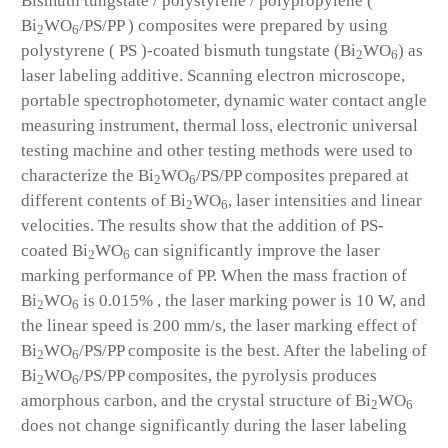
Bismuth tungstate / polystyrene / polypropylene (
Bi
WO
/PS/PP ) composites were prepared by using
2
6
polystyrene ( PS )-coated bismuth tungstate (Bi
WO
) as
2
6
laser labeling additive. Scanning electron microscope,
portable spectrophotometer, dynamic water contact angle
measuring instrument, thermal loss, electronic universal
testing machine and other testing methods were used to
characterize the Bi
WO
/PS/PP composites prepared at
2
6
different contents of Bi
WO
, laser intensities and linear
2
6
velocities. The results show that the addition of PS-
coated Bi
WO
can significantly improve the laser
2
6
marking performance of PP. When the mass fraction of
Bi
WO
is 0.015% , the laser marking power is 10 W, and
2
6
the linear speed is 200 mm/s, the laser marking effect of
Bi
WO
/PS/PP composite is the best. After the labeling of
2
6
Bi
WO
/PS/PP composites, the pyrolysis produces
2
6
amorphous carbon, and the crystal structure of Bi
WO
2
6
does not change significantly during the laser labeling