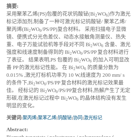
摘要:
采用聚苯乙烯(PS)包覆的花状钨酸铋(Bi
WO
)作为激光
2
6
标记添加剂,制备了一种可激光标记钨酸铋/ 聚苯乙烯/
聚丙烯(Bi
WO
/PS/PP)复合材料。 采用扫描电子显微
2
6
镜、便携式分光色差仪、动态水接触角测量仪、热失
重、电子万能试验机等手段对不同 Bi
WO
含量、激光
2
6
强度和线速度制备得到的 Bi
WO
/PS/PP 复合材料进行
2
6
了表征。 结果表明,PS 包覆的 Bi
WO
的加入可明显改
2
6
善 PP 的激光标记性能。 在 Bi
WO
的质量分数为
2
6
0.015% ,激光打标机功率为 10 W,线速度为 200 mm/ s
的条件下,Bi
WO
/PS/PP 复合材料的激光标记效果最
2
6
佳。 经标记的 Bi
WO
/PS/PP复合材料,热解产生了无定
2
6
形碳,在激光标记过程中 Bi
WO
的晶体结构没有发生
2
6
明显的变化。
关键词:
聚丙烯
;
聚苯乙烯
;
钨酸铋
;
协同
;
激光标记
Abstract: