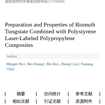
国家自然科学基金资助项目(21704008)
Preparation and Properties of Bismuth
Tungstate Combined with Polystyrene
Laser-Labeled Polypropylene
Composites
Author
Minglei Hu1, Wei Zhang1, Bin Hu1, Zheng Cao2, Fuqiang
Chu2
摘要
访问统计
参考文献
相似文献
引证文献
资源附件