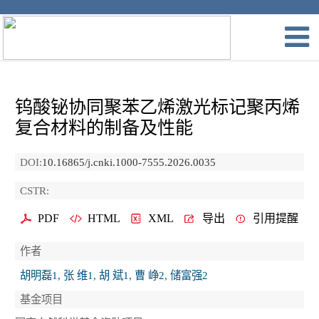
钨酸铋协同聚苯乙烯激光标记聚丙烯
复合材料的制备及性能
DOI:
10.16865/j.cnki.1000-7555.2026.0035
CSTR:
PDF
HTML
XML
导出
引用提醒
作者
胡明磊1, 张 维1, 胡 斌1, 曹 峥2, 储富强2
基金项目