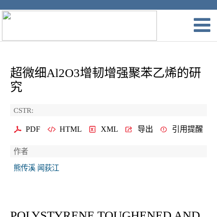
超微细Al2O3增韧增强聚苯乙烯的研
究
CSTR:
PDF
HTML
XML
导出
引用提醒
作者
熊传溪 闻荻江
POLYSTYRENE TOUGHENED AND