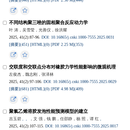
[摘要](
646
)
[HTML](
0
)
[PDF 2.38 M](
444
)
不同结构聚三唑的固相聚合反应动力学
叶 涛，吴雪莹，光善仪，徐洪耀
2025, 41(2):87-96.
DOI: 10.16865/j.cnki.1000-7555.2025.0031
[摘要](
451
)
[HTML](
0
)
[PDF 2.25 M](
353
)
交联度和交联点分布对橡胶力学性能影响的微观机理
左俊杰，魏志刚，张泽林
2025, 41(2):97-106.
DOI: 10.16865/j.cnki.1000-7555.2025.0029
[摘要](
681
)
[HTML](
0
)
[PDF 4.98 M](
409
)
聚氯乙烯溶胶发泡性能预测模型的建立
吉玉碧
,
,
，文 强，钱 鹏，任邵静，杨 照，谭 红
,
2025, 41(2):107-115.
DOI: 10.16865/j.cnki.1000-7555.2025.0017