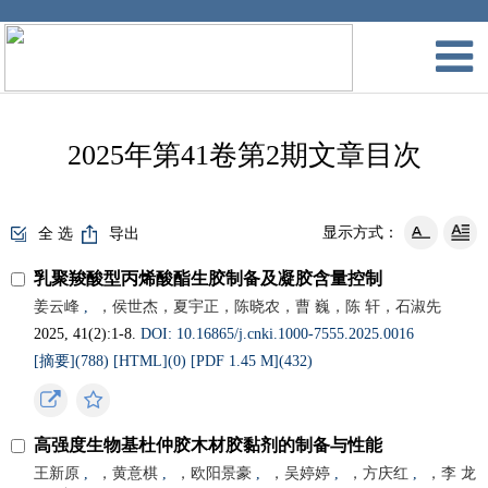
2025年第41卷第2期文章目次
显示方式：
全 选
导出
乳聚羧酸型丙烯酸酯生胶制备及凝胶含量控制
姜云峰
,
，侯世杰，夏宇正，陈晓农，曹 巍，陈 轩，石淑先
2025, 41(2):1-8.
DOI: 10.16865/j.cnki.1000-7555.2025.0016
[摘要](
788
)
[HTML](
0
)
[PDF 1.45 M](
432
)
高强度生物基杜仲胶木材胶黏剂的制备与性能
王新原
,
，黄意棋
,
，欧阳景豪
,
，吴婷婷
,
，方庆红
,
，李 龙