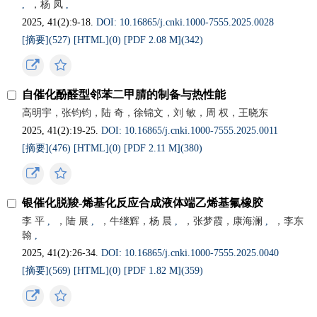
,
，杨 凤
,
2025, 41(2):9-18.
DOI: 10.16865/j.cnki.1000-7555.2025.0028
[摘要](
527
)
[HTML](
0
)
[PDF 2.08 M](
342
)
自催化酚醛型邻苯二甲腈的制备与热性能
高明宇，张钧钧，陆 奇，徐锦文，刘 敏，周 权，王晓东
2025, 41(2):19-25.
DOI: 10.16865/j.cnki.1000-7555.2025.0011
[摘要](
476
)
[HTML](
0
)
[PDF 2.11 M](
380
)
银催化脱羧-烯基化反应合成液体端乙烯基氟橡胶
李 平
,
，陆 展
,
，牛继辉，杨 晨
,
，张梦霞，康海澜
,
，李东
翰
,
2025, 41(2):26-34.
DOI: 10.16865/j.cnki.1000-7555.2025.0040
[摘要](
569
)
[HTML](
0
)
[PDF 1.82 M](
359
)