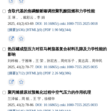
含取代基的焦磷酸哌嗪调控聚乳酸阻燃和力学性能
王 琢
,
，戴彩云，李 娟
2025, 41(2):63-69.
DOI: 10.16865/j.cnki.1000-7555.2025.0018
[摘要](
636
)
[HTML](
0
)
[PDF 1.90 M](
344
)
热压罐成型压力对双马树脂基复合材料孔隙及力学性能的
影响
刘梓楠，于雅琳，王 荣，孙宏杰，周何乐子，黄志高，周华民
2025, 41(2):70-77.
DOI: 10.16865/j.cnki.1000-7555.2025.0035
[摘要](
712
)
[HTML](
0
)
[PDF 2.26 M](
386
)
聚丙烯腈原丝预氧化过程中空气压力的作用机理
兰泽铖，周 航，王 宇，徐樑华
2025, 41(2):78-86.
DOI: 10.16865/j.cnki.1000-7555.2025.0033