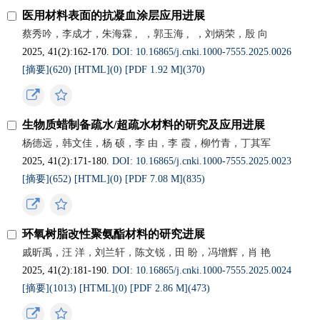
医用材料表面的抗凝血涂层应用进展
蔡秀吟，李成才，朱海霖
,
，郭玉海
,
，刘炳荣，殷 向
2025, 41(2):162-170.
DOI: 10.16865/j.cnki.1000-7555.2025.0026
[摘要](
620
)
[HTML](
0
)
[PDF 1.92 M](
370
)
生物质蜡制备疏水/超疏水材料的研究及应用进展
杨德远，韩文佳，杨 硕，李 由，李 霞，柳竹青，丁其军
2025, 41(2):171-180.
DOI: 10.16865/j.cnki.1000-7555.2025.0023
[摘要](
652
)
[HTML](
0
)
[PDF 7.08 M](
835
)
环氧树脂改性聚氨酯材料的研究进展
戚昕禹，汪 洋，刘兰轩，陈文锐，田 盼，冯增辉，肖 艳
2025, 41(2):181-190.
DOI: 10.16865/j.cnki.1000-7555.2025.0024
[摘要](
1013
)
[HTML](
0
)
[PDF 2.86 M](
473
)