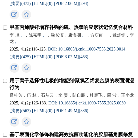
[摘要](
473
)
[HTML](
0
)
[PDF 2.06 M](
294
)
甲基丙烯酸锌增容补强的磁、热双响应形状记忆复合材料
李 旭
,
，陈嘉明
,
，鞠长滨，康海澜
,
，方庆红
,
，戴舒笑，李
龙
,
2025, 41(2):116-125.
DOI: 10.16865/j.cnki.1000-7555.2025.0014
[摘要](
425
)
[HTML](
0
)
[PDF 3.02 M](
463
)
用于离子选择性电极的增塑剂/聚氯乙烯复合膜的表面润湿
行为
吕桂芳，伍 林，石从云，李 昊，陆自鹏，杜晨飞，周 波，王小龙
2025, 41(2):126-133.
DOI: 10.16865/j.cnki.1000-7555.2025.0030
[摘要](
563
)
[HTML](
0
)
[PDF 1.49 M](
386
)
基于表面化学修饰构建高效抗菌功能化的胶原基角膜修复