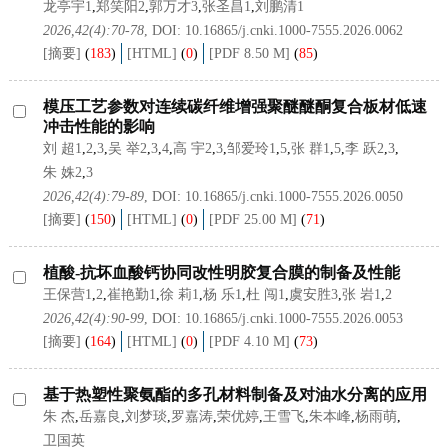
龙亭宇1
,
郑笑阳2
,
郭万才3
,
张圣昌1
,
刘鹏清1
2026,42(4):70-78
, DOI:
10.16865/j.cnki.1000-7555.2026.0062
[摘要]
(
183
)
[HTML]
(
0
)
[PDF 8.50 M]
(
85
)
模压工艺参数对连续碳纤维增强聚醚醚酮复合板材低速
冲击性能的影响
刘 超1
,
2
,
3
,
吴 举2
,
3
,
4
,
高 宇2
,
3
,
邹爱玲1
,
5
,
张 群1
,
5
,
李 跃2
,
3
,
朱 姝2
,
3
2026,42(4):79-89
, DOI:
10.16865/j.cnki.1000-7555.2026.0050
[摘要]
(
150
)
[HTML]
(
0
)
[PDF 25.00 M]
(
71
)
植酸-抗坏血酸钙协同改性明胶复合膜的制备及性能
王保营1
,
2
,
崔艳勤1
,
徐 莉1
,
杨 乐1
,
杜 闯1
,
虞安胜3
,
张 岩1
,
2
2026,42(4):90-99
, DOI:
10.16865/j.cnki.1000-7555.2026.0053
[摘要]
(
164
)
[HTML]
(
0
)
[PDF 4.10 M]
(
73
)
基于热塑性聚氨酯的多孔材料制备及对油水分离的应用
朱 杰
,
岳嘉良
,
刘梦琰
,
罗嘉涛
,
荣优婷
,
王雪飞
,
朱本峰
,
杨雨萌
,
卫国英