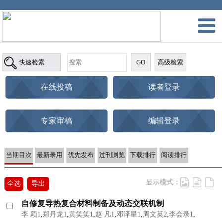
在线投稿
读者登录
专家审稿
编辑登录
当期目次
最新录用
优先发布
过刊浏览
下载排行
阅读排行
显示模式：
全选
导出
自修复导热复合材料制备及动态交联机制
李 颖1
,
郑丹龙1
,
黄笑笑1
,
赵 凡1
,
邓泽星1
,
周文英2
,
李会录1
,