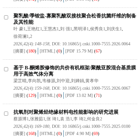
聚乳酸/季铵盐-寡聚乳酸双接枝聚合松香抗菌纤维的制备
及其性能
叶 豪1
,
王艳红1
,
王慧杰1
,
刘 强1
,
黑明泽1
,
侯秀良1
,
刘庆生1
,
徐荷澜1
,
2
2026,42(4):148-158
, DOI:
10.16865/j.cnki.1000-7555.2026.0064
[摘要]
(
180
)
[HTML]
(
0
)
[PDF 15.79 M]
(
67
)
基于 Β-酮烯胺修饰的共价有机框架/聚酰亚胺混合基质膜
用于高效气体分离
梁芷晴
,
李向凯
,
韦修源
,
刘中迎
,
刘婵娟
,
黄孝华
2026,42(4):159-168
, DOI:
10.16865/j.cnki.1000-7555.2026.0067
[摘要]
(
129
)
[HTML]
(
0
)
[PDF 13.02 M]
(
71
)
抗氧剂对聚烯烃绝缘材料电性能影响的研究进展
蔡源博1
,
张雅茹1
,
张 琦1
,
袁 浩1
,
李 琦2
,
何金良2
2026,42(4):169-180
, DOI:
10.16865/j.cnki.1000-7555.2025.0100
[摘要]
(
168
)
[HTML]
(
0
)
[PDF 4.90 M]
(
69
)