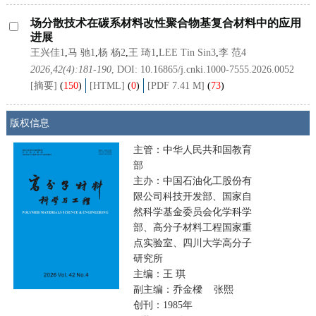
场分散技术在碳系材料改性聚合物基复合材料中的应用
进展
王兴佳1
,
马 驰1
,
杨 杨2
,
王 琦1
,
LEE Tin Sin3
,
李 范4
2026,42(4):181-190
, DOI:
10.16865/j.cnki.1000-7555.2026.0052
[摘要]
(
150
)
[HTML]
(
0
)
[PDF 7.41 M]
(
73
)
版权信息
主管：中华人民共和国教育
部
主办：中国石油化工股份有
限公司科技开发部、国家自
然科学基金委员会化学科学
部、高分子材料工程国家重
点实验室、四川大学高分子
研究所
主编：王 琪
副主编：乔金樑 张熙
创刊：1985年