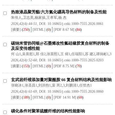
热致液晶聚芳酯/六方氮化硼高导热材料的制备及性能
朱传人
,
卫志美
,
杨家操
,
王孝军
,
杨 杰
2026,42(4):44-51
, DOI:
10.16865/j.cnki.1000-7555.2026.0061
[摘要]
(
250
)
[HTML]
(
0
)
[PDF 8.67 M]
(
84
)
碳纳米管协同银@石墨烯改性氟硅橡胶复合材料的制备
及应变传感性能
何 山1
,
吴畏慰1
,
郑 佳2
,
张晨熙1
,
王 煋1
,
任瑞阳1
,
苏 建2
,
谭徜彬1
,
3
2026,42(4):52-60
, DOI:
10.16865/j.cnki.1000-7555.2025.0203
[摘要]
(
153
)
[HTML]
(
0
)
[PDF 8.75 M]
(
70
)
玄武岩纤维添加量对聚酰胺 66 复合材料结构及性能影响
张晓冰1
,
张圣昌1
,
刘洪煦1
,
裴 芮2
,
3
,
刘鹏清1
,
任世杰1
2026,42(4):61-69
, DOI:
10.16865/j.cnki.1000-7555.2026.0060
[摘要]
(
189
)
[HTML]
(
0
)
[PDF 14.91 M]
(
69
)
磺化条件对聚苯硫醚纤维的结构性能影响