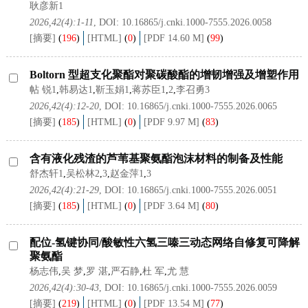
耿彦新1
2026,42(4):1-11
, DOI:
10.16865/j.cnki.1000-7555.2026.0058
[摘要]
(
196
)
[HTML]
(
0
)
[PDF 14.60 M]
(
99
)
Boltorn 型超支化聚酯对聚碳酸酯的增韧增强及增塑作用
帖 锐1
,
韩易达1
,
靳玉娟1
,
蒋苏臣1
,
2
,
李召勇3
2026,42(4):12-20
, DOI:
10.16865/j.cnki.1000-7555.2026.0065
[摘要]
(
185
)
[HTML]
(
0
)
[PDF 9.97 M]
(
83
)
含有液化残渣的芦苇基聚氨酯泡沫材料的制备及性能
舒杰轩1
,
吴松林2
,
3
,
赵金萍1
,
3
2026,42(4):21-29
, DOI:
10.16865/j.cnki.1000-7555.2026.0051
[摘要]
(
185
)
[HTML]
(
0
)
[PDF 3.64 M]
(
80
)
配位-氢键协同/酸敏性六氢三嗪三动态网络自修复可降解
聚氨酯
杨志伟
,
吴 梦
,
罗 湛
,
严石静
,
杜 军
,
尤 慧
2026,42(4):30-43
, DOI:
10.16865/j.cnki.1000-7555.2026.0059
[摘要]
(
219
)
[HTML]
(
0
)
[PDF 13.54 M]
(
77
)