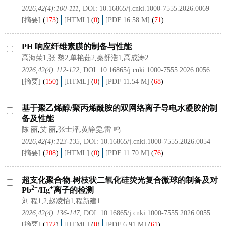
2026,42(4):100-111
, DOI:
10.16865/j.cnki.1000-7555.2026.0069
[摘要]
(
173
)
[HTML]
(
0
)
[PDF 16.58 M]
(
71
)
PH 响应纤维素膜的制备与性能
高海荣1
,
张 黎2
,
单艳茹2
,
秦舒浩1
,
高成涛2
2026,42(4):112-122
, DOI:
10.16865/j.cnki.1000-7555.2026.0056
[摘要]
(
150
)
[HTML]
(
0
)
[PDF 11.54 M]
(
68
)
基于聚乙烯醇/聚丙烯酰胺的双网络离子导电水凝胶的制
备及性能
陈 丽
,
艾 丽
,
张士泽
,
黄静雯
,
雷 鸣
2026,42(4):123-135
, DOI:
10.16865/j.cnki.1000-7555.2026.0054
[摘要]
(
208
)
[HTML]
(
0
)
[PDF 11.70 M]
(
76
)
超支化聚合物-树枝状二氧化硅荧光复合微球的制备及对
2+
+
Pb
/Hg
离子的检测
刘 程1
,
2
,
赵凌怡1
,
程新建1
2026,42(4):136-147
, DOI:
10.16865/j.cnki.1000-7555.2026.0055
[摘要]
(
172
)
[HTML]
(
0
)
[PDF 6.91 M]
(
61
)