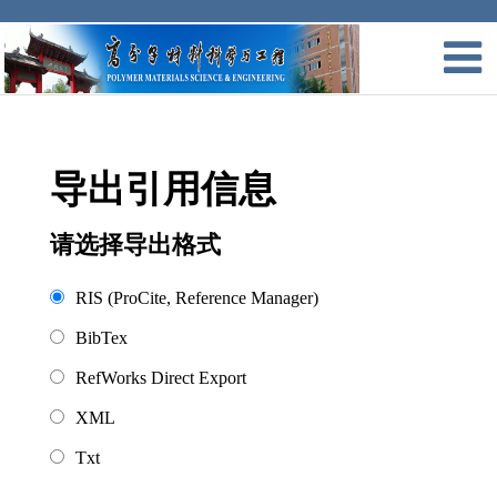
导出引用信息
请选择导出格式
RIS (ProCite, Reference Manager)
BibTex
RefWorks Direct Export
XML
Txt