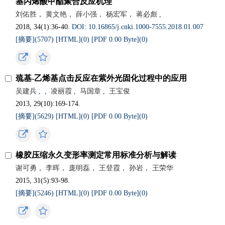
基丙烯酸甲酯聚合反应机理
刘佑胜， 黄文艳， 薛小强， 杨宏军， 蒋必彪
,
2018, 34(1):36-40.
DOI: 10.16865/j.cnki.1000-7555.2018.01.007
[摘要](5707)
[HTML](0)
[PDF 0.00 Byte](0)
巯基-乙烯基点击反应在紫外光固化过程中的应用
吴建兵
,
,
凌丽霞
,
马国章
,
王宝俊
2013, 29(10):169-174.
[摘要](5629)
[HTML](0)
[PDF 0.00 Byte](0)
橡胶压缩永久变形率测定常用标准分析与解读
谢可勇， 李晖， 庞明磊， 王登霞， 孙岩， 王荣华
2015, 31(5):93-98.
[摘要](5246)
[HTML](0)
[PDF 0.00 Byte](0)