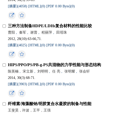
[摘要](4058)
[HTML](0)
[PDF 0.00 Byte](0)
三种方法制备HDPE/LDHs复合材料的性能比较
曹阳
,
秦军
,
谢普
,
程丽萍
,
田瑶珠
2012, 28(10):63-66,71.
[摘要](4025)
[HTML](0)
[PDF 0.00 Byte](0)
HIPS/PPO/PS/PB-g-PS共混物的力学性能与形态结构
陈英楠
,
宋立新
,
刘明明
,
任 亮
,
张明耀
,
张会轩
2014, 30(3):68-71.
[摘要](3903)
[HTML](0)
[PDF 0.00 Byte](0)
纤维素/海藻酸钠/明胶复合水凝胶的制备与性能
王斐昊，许波，王平，王强