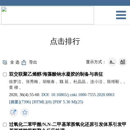
点击排行
显示方式：
全 选
导出
双交联聚乙烯醇/海藻酸钠水凝胶的制备与表征
徐梦洁
,
张秀梅
,
胡银春
,
魏 延
,
杜晶晶
,
连小洁
,
陈维毅
,
,
黄 棣
,
2020, 36(4):55-60.
DOI: 10.16865/j.cnki.1000-7555.2020.0063
[摘要](7396)
[HTML](0)
[PDF 5.30 M](25)
过氧化二苯甲酰/N,N-二甲基苯胺氧化还原引发体系引发甲