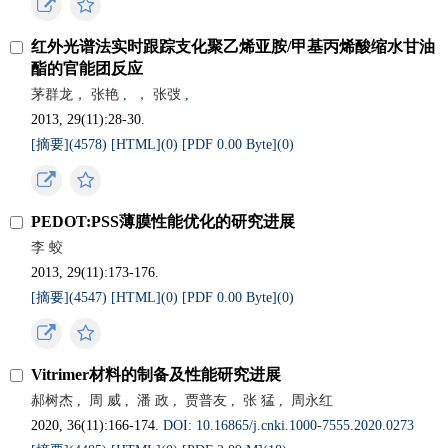
红外光谱法实时跟踪支化聚乙烯亚胺/甲基丙烯酸缩水甘油
酯的官能团反应
茅群龙， 张艳
,
， 张弢
,
2013, 29(11):28-30.
[摘要](4578)
[HTML](0)
[PDF 0.00 Byte](0)
PEDOT:PSS薄膜性能优化的研究进展
李 蛟
2013, 29(11):173-176.
[摘要](4547)
[HTML](0)
[PDF 0.00 Byte](0)
Vitrimer材料的制备及性能研究进展
郝树杰
,
周 威
,
潘 政
,
贾普友
,
张 猛
,
周永红
2020, 36(11):166-174.
DOI: 10.16865/j.cnki.1000-7555.2020.0273