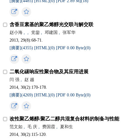
[摘要](4485)
[HTML](0)
[PDF 2.89 M](18)
含香豆素基的聚乙烯醇光交联与解交联
赵小海
,
,
党鋆
,
邓建国
,
张军华
2013, 29(8):68-71.
[摘要](4355)
[HTML](0)
[PDF 0.00 Byte](0)
二氧化碳响应性聚合物及其应用进展
闫 强
,
赵 越
2014, 30(2):170-178.
[摘要](4269)
[HTML](0)
[PDF 0.00 Byte](0)
改性聚乙烯醇/聚乙二醇共混复合材料的制备与性能
范文如
,
毛 庆
,
费国霞
,
夏和生
2014, 30(2):115-120.