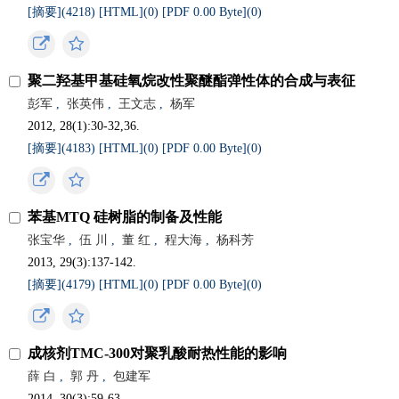
[摘要](4218)
[HTML](0)
[PDF 0.00 Byte](0)
聚二羟基甲基硅氧烷改性聚醚酯弹性体的合成与表征
彭军
,
张英伟
,
王文志
,
杨军
2012, 28(1):30-32,36.
[摘要](4183)
[HTML](0)
[PDF 0.00 Byte](0)
苯基MTQ 硅树脂的制备及性能
张宝华
,
伍 川
,
董 红
,
程大海
,
杨科芳
2013, 29(3):137-142.
[摘要](4179)
[HTML](0)
[PDF 0.00 Byte](0)
成核剂TMC-300对聚乳酸耐热性能的影响
薛 白
,
郭 丹
,
包建军
2014, 30(3):59-63.