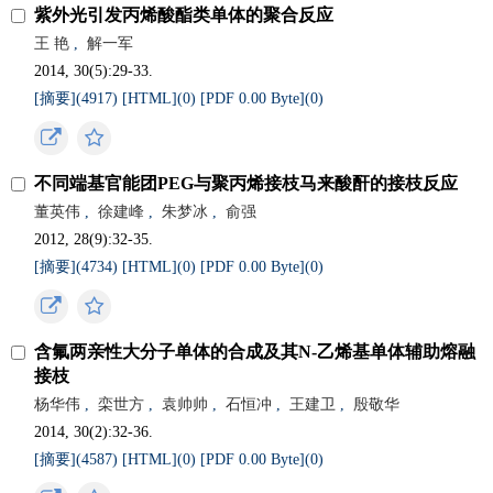
紫外光引发丙烯酸酯类单体的聚合反应
王 艳
,
解一军
2014, 30(5):29-33.
[摘要](4917)
[HTML](0)
[PDF 0.00 Byte](0)
不同端基官能团PEG与聚丙烯接枝马来酸酐的接枝反应
董英伟
,
徐建峰
,
朱梦冰
,
俞强
2012, 28(9):32-35.
[摘要](4734)
[HTML](0)
[PDF 0.00 Byte](0)
含氟两亲性大分子单体的合成及其N-乙烯基单体辅助熔融
接枝
杨华伟
,
栾世方
,
袁帅帅
,
石恒冲
,
王建卫
,
殷敬华
2014, 30(2):32-36.
[摘要](4587)
[HTML](0)
[PDF 0.00 Byte](0)