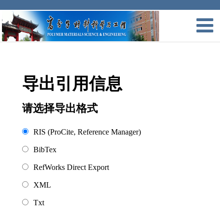
导出引用信息
请选择导出格式
RIS (ProCite, Reference Manager)
BibTex
RefWorks Direct Export
XML
Txt