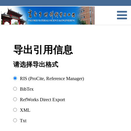
导出引用信息
请选择导出格式
RIS (ProCite, Reference Manager)
BibTex
RefWorks Direct Export
XML
Txt