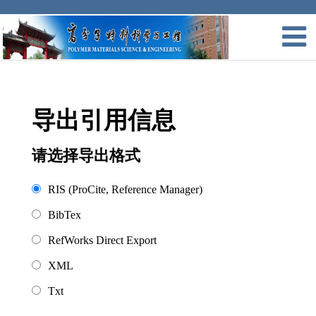
导出引用信息
请选择导出格式
RIS (ProCite, Reference Manager)
BibTex
RefWorks Direct Export
XML
Txt