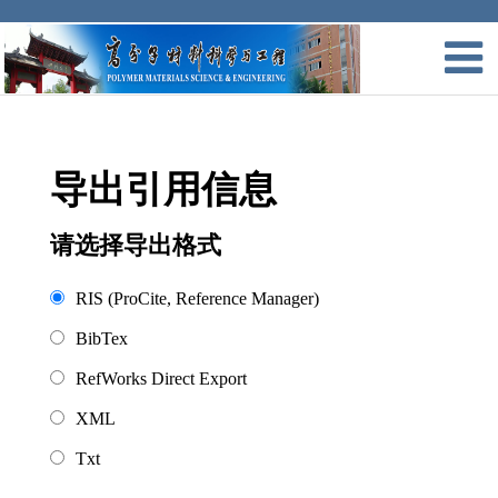
导出引用信息
请选择导出格式
RIS (ProCite, Reference Manager)
BibTex
RefWorks Direct Export
XML
Txt