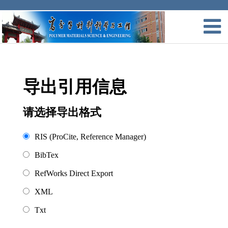
导出引用信息
请选择导出格式
RIS (ProCite, Reference Manager)
BibTex
RefWorks Direct Export
XML
Txt