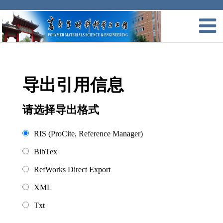
导出引用信息
请选择导出格式
RIS (ProCite, Reference Manager)
BibTex
RefWorks Direct Export
XML
Txt