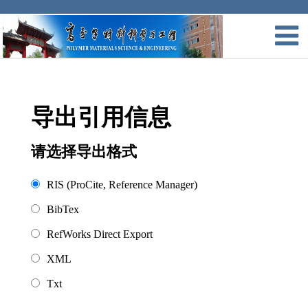
导出引用信息
请选择导出格式
RIS (ProCite, Reference Manager)
BibTex
RefWorks Direct Export
XML
Txt