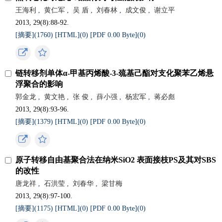
王海利
,
黄仁军
,
吴 盾
,
刘春林
,
成文俊
,
谢立平
2013, 29(8):88-92.
[摘要](
1760
)
[HTML](
0
)
[PDF 0.00 Byte](
0
)
链转移剂单体α-甲基丙烯酸-3-巯基己酯对支化聚苯乙烯悬
浮聚合的影响
郭金龙
,
黄文艳
,
张 俊
,
薛小强
,
杨宏军
,
蒋必彪
2013, 29(8):93-96.
[摘要](
1379
)
[HTML](
0
)
[PDF 0.00 Byte](
0
)
原子转移自由基聚合法在纳米SiO2 表面接枝PS及其对SBS
的改性
唐龙祥
,
石洪莹
,
刘春华
,
梁甘梅
2013, 29(8):97-100.
[摘要](
1175
)
[HTML](
0
)
[PDF 0.00 Byte](
0
)