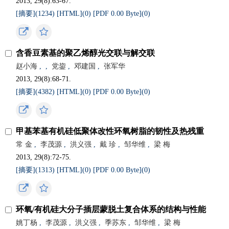
2013, 29(8):63-67.
[摘要](
1234
)
[HTML](
0
)
[PDF 0.00 Byte](
0
)
含香豆素基的聚乙烯醇光交联与解交联
赵小海
,
,
党鋆
,
邓建国
,
张军华
2013, 29(8):68-71.
[摘要](
4382
)
[HTML](
0
)
[PDF 0.00 Byte](
0
)
甲基苯基有机硅低聚体改性环氧树脂的韧性及热残重
常 金
,
李茂源
,
洪义强
,
戴 珍
,
邹华维
,
梁 梅
2013, 29(8):72-75.
[摘要](
1313
)
[HTML](
0
)
[PDF 0.00 Byte](
0
)
环氧/有机硅大分子插层蒙脱土复合体系的结构与性能
姚丁杨
,
李茂源
,
洪义强
,
季苏东
,
邹华维
,
梁 梅