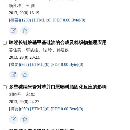
杨性坤
,
王 爽
2013, 29(8):16-19.
[摘要](
1239
)
[HTML](
0
)
[PDF 0.00 Byte](
0
)
咪唑长链烷基甲基硅油的合成及棉织物整理应用
姜佳美
,
李战雄
,
沈 玲
,
孙建侠
2013, 29(8):20-23.
[摘要](
952
)
[HTML](
0
)
[PDF 0.00 Byte](
0
)
多壁碳纳米管对苯并口恶嗪树脂固化反应的影响
刘晓丹
,
宋 默
2013, 29(8):24-27.
[摘要](
959
)
[HTML](
0
)
[PDF 0.00 Byte](
0
)