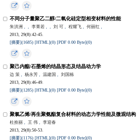
不同分子量聚乙二醇/二氧化硅定型相变材料的性能
朱洪洲
,
,
李菁若
,
,
刘 可
,
程耀飞
,
何丽红
,
2013, 29(8):42-45.
[摘要](
1685
)
[HTML](
0
)
[PDF 0.00 Byte](
0
)
聚己内酯/石墨烯的结晶形态及结晶动力学
边 策
,
杨永芳
,
温建国
,
刘国栋
2013, 29(8):46-49.
[摘要](
1285
)
[HTML](
0
)
[PDF 0.00 Byte](
0
)
聚氯乙烯/再生聚氨酯复合材料的动态力学性能及微观结构
杜拴丽
,
王 伟
,
李迎春
2013, 29(8):50-53.
[摘要](
1176
)
[HTML](
0
)
[PDF 0.00 Byte](
0
)