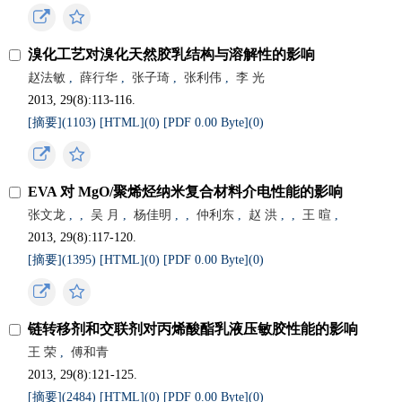
溴化工艺对溴化天然胶乳结构与溶解性的影响
赵法敏
,
薛行华
,
张子琦
,
张利伟
,
李 光
2013, 29(8):113-116.
[摘要](
1103
)
[HTML](
0
)
[PDF 0.00 Byte](
0
)
EVA 对 MgO/聚烯烃纳米复合材料介电性能的影响
张文龙
,
,
吴 月
,
杨佳明
,
,
仲利东
,
赵 洪
,
,
王 暄
,
2013, 29(8):117-120.
[摘要](
1395
)
[HTML](
0
)
[PDF 0.00 Byte](
0
)
链转移剂和交联剂对丙烯酸酯乳液压敏胶性能的影响
王 荣
,
傅和青
2013, 29(8):121-125.
[摘要](
2484
)
[HTML](
0
)
[PDF 0.00 Byte](
0
)