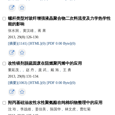
螺杆类型对玻纤增强液晶聚合物二次料流变及力学热学性
能的影响
张水洞
,
黄汉雄
,
蒋 果
2013, 29(8):126-130.
[摘要](
1141
)
[HTML](
0
)
[PDF 0.00 Byte](
0
)
改性镁剂脱硫固废在阻燃聚丙烯中的应用
董延茂
,
,
赵 丹
,
庞 武
,
戴 旭
,
王 勇
2013, 29(8):131-134.
[摘要](
1063
)
[HTML](
0
)
[PDF 0.00 Byte](
0
)
羟丙基硅油改性水性聚氨酯在纯棉织物整理中的应用
沈 玲
,
李战雄
,
姜佳美
,
陈国华
,
林文虎
,
曹红菊