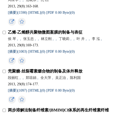
2013, 29(8):163-168.
[摘要](
1590
)
[HTML](
0
)
[PDF 0.00 Byte](
0
)
乙烯-乙烯醇共聚物微图案膜的制备与表征
侯 琴
,
,
张玉忠
,
,
林立刚
,
,
丁晓莉
,
,
叶 卉
,
,
李 泓
,
2013, 29(8):169-173.
[摘要](
1003
)
[HTML](
0
)
[PDF 0.00 Byte](
0
)
壳聚糖-丝裂霉素缀合物的制备及体外释放
段丽红
,
,
郑琼娟
,
全大萍
,
吴正治
,
陈利国
2013, 29(8):174-177.
[摘要](
1097
)
[HTML](
0
)
[PDF 0.00 Byte](
0
)
两步溶解法制备纤维素/[BMIM]Cl体系的再生纤维素纤维