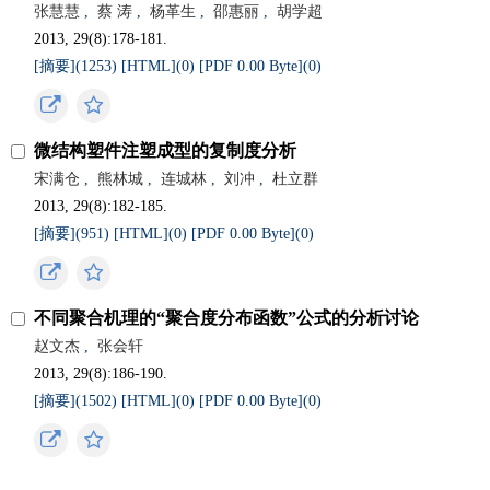
张慧慧
,
蔡 涛
,
杨革生
,
邵惠丽
,
胡学超
2013, 29(8):178-181.
[摘要](
1253
)
[HTML](
0
)
[PDF 0.00 Byte](
0
)
微结构塑件注塑成型的复制度分析
宋满仓
,
熊林城
,
连城林
,
刘冲
,
杜立群
2013, 29(8):182-185.
[摘要](
951
)
[HTML](
0
)
[PDF 0.00 Byte](
0
)
不同聚合机理的“聚合度分布函数”公式的分析讨论
赵文杰
,
张会轩
2013, 29(8):186-190.
[摘要](
1502
)
[HTML](
0
)
[PDF 0.00 Byte](
0
)