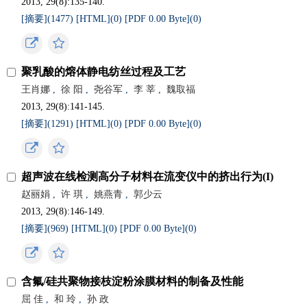
2013, 29(8):135-140.
[摘要](
1477
)
[HTML](
0
)
[PDF 0.00 Byte](
0
)
聚乳酸的熔体静电纺丝过程及工艺
王肖娜
,
徐 阳
,
尧谷军
,
李 莘
,
魏取福
2013, 29(8):141-145.
[摘要](
1291
)
[HTML](
0
)
[PDF 0.00 Byte](
0
)
超声波在线检测高分子材料在流变仪中的挤出行为(I)
赵丽娟
,
许 琪
,
姚燕青
,
郭少云
2013, 29(8):146-149.
[摘要](
969
)
[HTML](
0
)
[PDF 0.00 Byte](
0
)
含氟/硅共聚物接枝淀粉涂膜材料的制备及性能
屈 佳
,
和 玲
,
孙 政