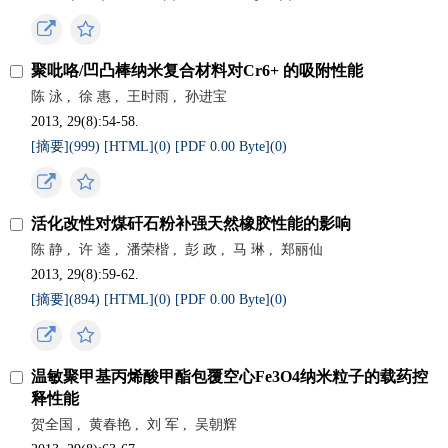
聚吡咯/凹凸棒纳米复合材料对Cr6+ 的吸附性能
陈 泳
,
徐 惠
,
王时雨
,
孙进宝
2013, 29(8):54-58.
[摘要](
999
)
[HTML](
0
)
[PDF 0.00 Byte](
0
)
活化改性对煤矸石粉补强天然橡胶性能的影响
陈 静
,
许 逵
,
潘荣楷
,
彭 政
,
马 琳
,
郑丽仙
2013, 29(8):59-62.
[摘要](
894
)
[HTML](
0
)
[PDF 0.00 Byte](
0
)
温敏聚甲基丙烯酸甲酯包覆空心Fe3O4纳米粒子的载药控
释性能
贺全国
,
黄春艳
,
刘 军
,
吴朝辉