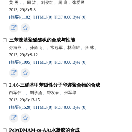
黄 勇
,
,
周 涛
,
刘俊红
,
周 庭
,
张爱民
2013, 29(8):5-8.
[摘要](
1182
)
[HTML](
0
)
[PDF 0.00 Byte](
0
)
三苯胺基聚醚醚砜的合成与性能
孙海燕
,
,
孙尚飞
,
,
常冠军
,
林润雄
,
张 林
,
2013, 29(8):9-12.
[摘要](
1095
)
[HTML](
0
)
[PDF 0.00 Byte](
0
)
2,4,6-三硝基甲苯磁性分子印迹聚合物的合成
白军伟
,
,
刘学涌
,
钟发春
,
张军华
2013, 29(8):13-15.
[摘要](
1520
)
[HTML](
0
)
[PDF 0.00 Byte](
0
)
Poly(DMAM-co-AA)水凝胶的合成