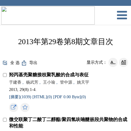
2013年第29卷第8期文章目次
显示方式：
全 选
导出
羟丙基壳聚糖接枝聚乳酸的合成与表征
于建香
,
杨武芳
,
王小瑜
,
管中源
,
姚天宇
2013, 29(8):1-4.
[摘要](
1039
)
[HTML](
0
)
[PDF 0.00 Byte](
0
)
微交联聚丁二酸丁二醇酯/聚四氢呋喃醚嵌段共聚物的合成
和性能