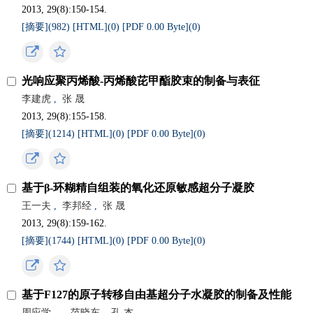
2013, 29(8):150-154.
[摘要](
982
)
[HTML](
0
)
[PDF 0.00 Byte](
0
)
光响应聚丙烯酸-丙烯酸芘甲酯胶束的制备与表征
李建虎
,
张 晟
2013, 29(8):155-158.
[摘要](
1214
)
[HTML](
0
)
[PDF 0.00 Byte](
0
)
基于β-环糊精自组装的氧化还原敏感超分子凝胶
王一夫
,
李邦经
,
张 晟
2013, 29(8):159-162.
[摘要](
1744
)
[HTML](
0
)
[PDF 0.00 Byte](
0
)
基于F127的原子转移自由基超分子水凝胶的制备及性能
周应学
,
,
范晓东
,
孔 杰