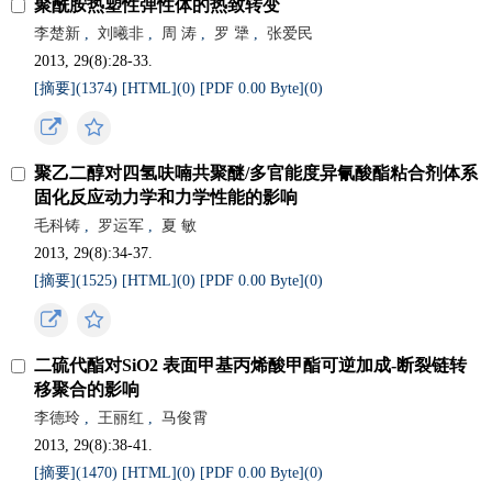
聚酰胺热塑性弹性体的热致转变
李楚新
,
刘曦非
,
周 涛
,
罗 犟
,
张爱民
2013, 29(8):28-33.
[摘要](
1374
)
[HTML](
0
)
[PDF 0.00 Byte](
0
)
聚乙二醇对四氢呋喃共聚醚/多官能度异氰酸酯粘合剂体系
固化反应动力学和力学性能的影响
毛科铸
,
罗运军
,
夏 敏
2013, 29(8):34-37.
[摘要](
1525
)
[HTML](
0
)
[PDF 0.00 Byte](
0
)
二硫代酯对SiO2 表面甲基丙烯酸甲酯可逆加成-断裂链转
移聚合的影响
李德玲
,
王丽红
,
马俊霄
2013, 29(8):38-41.
[摘要](
1470
)
[HTML](
0
)
[PDF 0.00 Byte](
0
)