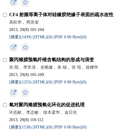
CF4 射频等离子体对硅橡胶绝缘子表面的疏水改性
高松华
,
周克省
2013, 29(8):101-104.
[摘要](
1439
)
[HTML](
0
)
[PDF 0.00 Byte](
0
)
聚丙烯腈预氧纤维含氧结构的形成与演变
肖 阳
,
李常清
,
史晓健
,
朱 镇
,
张 琨
,
徐樑华
2013, 29(8):105-109.
[摘要](
1255
)
[HTML](
0
)
[PDF 0.00 Byte](
0
)
氧对聚丙烯腈预氧化环化的促进机理
许志献
,
李志敏
,
徐木梁华
,
金日光
2013, 29(8):110-112.
[摘要](
1530
)
[HTML](
0
)
[PDF 0.00 Byte](
0
)