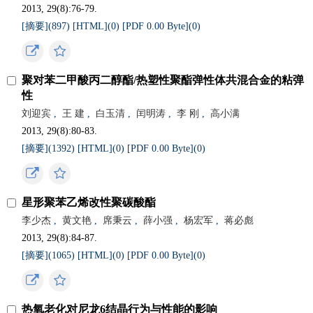
2013, 29(8):76-79.
[摘要](
897
)
[HTML](
0
)
[PDF 0.00 Byte](
0
)
聚对苯二甲酸丙二醇酯/热塑性聚酯弹性体共混合金的粘弹
性
刘迎宾
,
王 建
,
白玉清
,
闰明涛
,
李 刚
,
高小满
2013, 29(8):80-83.
[摘要](
1392
)
[HTML](
0
)
[PDF 0.00 Byte](
0
)
星形聚苯乙烯改性聚碳酸酯
李少杰
,
黄文艳
,
席秉云
,
薛小强
,
杨宏军
,
蒋必彪
2013, 29(8):84-87.
[摘要](
1065
)
[HTML](
0
)
[PDF 0.00 Byte](
0
)
热氧老化对尼龙6结晶行为与性能的影响