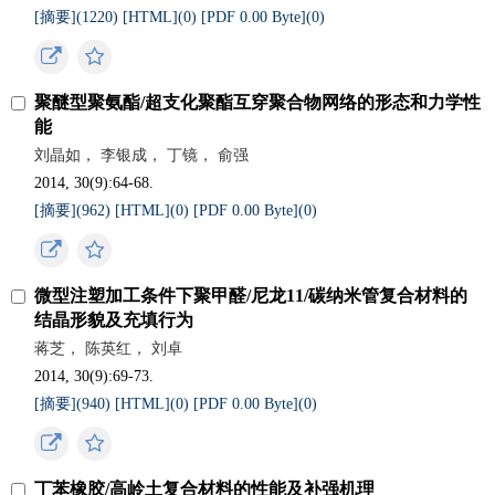
[摘要](
1220
)
[HTML](
0
)
[PDF 0.00 Byte](
0
)
聚醚型聚氨酯/超支化聚酯互穿聚合物网络的形态和力学性
能
刘晶如， 李银成， 丁镜， 俞强
2014, 30(9):64-68.
[摘要](
962
)
[HTML](
0
)
[PDF 0.00 Byte](
0
)
微型注塑加工条件下聚甲醛/尼龙11/碳纳米管复合材料的
结晶形貌及充填行为
蒋芝， 陈英红， 刘卓
2014, 30(9):69-73.
[摘要](
940
)
[HTML](
0
)
[PDF 0.00 Byte](
0
)
丁苯橡胶/高岭土复合材料的性能及补强机理