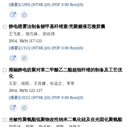
[摘要](
1289
)
[HTML](
0
)
[PDF 0.00 Byte](
0
)
静电喷雾法制备羧甲基纤维素/壳聚糖液芯微胶囊
王飞俊， 陆方姝， 邵自强
2014, 30(9):117-121.
[摘要](
1353
)
[HTML](
0
)
[PDF 0.00 Byte](
0
)
熔融静电纺聚对苯二甲酸乙二酯超细纤维的制备及工艺优
化
王宏
,
徐阳
,
王肖娜
,
杜远之
,
李莘
2014, 30(9):122-127.
[摘要](
1022
)
[HTML](
0
)
[PDF 0.00 Byte](
0
)
光敏性聚氨酯低聚物改性纳米二氧化硅及在光固化聚氨酯
胡乔涵， 郭盟， 陈子栋， 邓颖， 张胜文