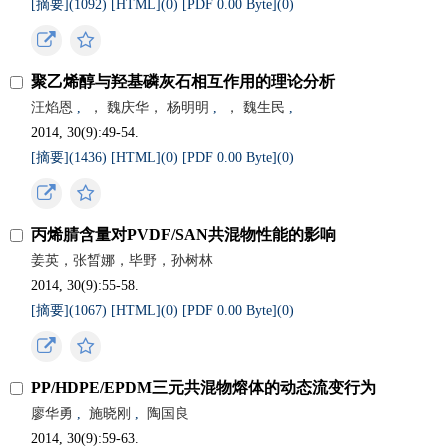
[摘要](
1092
)
[HTML](
0
)
[PDF 0.00 Byte](
0
)
聚乙烯醇与羟基磷灰石相互作用的理论分析
汪焰恩
,
， 魏庆华， 杨明明
,
， 魏生民
,
2014, 30(9):49-54.
[摘要](
1436
)
[HTML](
0
)
[PDF 0.00 Byte](
0
)
丙烯腈含量对PVDF/SAN共混物性能的影响
姜英，张晳娜，毕野，孙树林
2014, 30(9):55-58.
[摘要](
1067
)
[HTML](
0
)
[PDF 0.00 Byte](
0
)
PP/HDPE/EPDM三元共混物熔体的动态流变行为
廖华勇
,
施晓刚
,
陶国良
2014, 30(9):59-63.