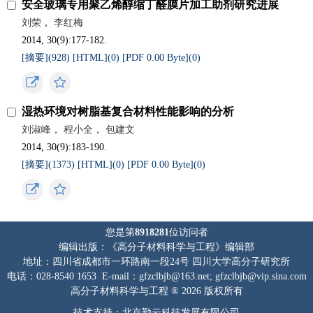
安全玻璃专用聚乙烯醇缩丁醛膜片加工助剂研究进展
刘荣， 李红梅
2014, 30(9):177-182.
[摘要](
928
)
[HTML](
0
)
[PDF 0.00 Byte](
0
)
湿热环境对树脂基复合材料性能影响的分析
刘淑峰， 程小全， 包建文
2014, 30(9):183-190.
[摘要](
1373
)
[HTML](
0
)
[PDF 0.00 Byte](
0
)
您是第
8918281
位访问者
编辑出版：《高分子材料科学与工程》编辑部
地址：四川省成都市一环路南一段24号 四川大学高分子研究所
电话：028-8540 1653 E-mail：gfzclbjb@163.net; gfzclbjb@vip.sina.com
高分子材料科学与工程 ® 2026 版权所有
技术支持：北京勤云科技发展有限公司