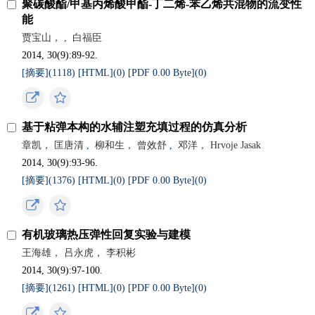
聚碳酸酯/甲基丙烯酸甲酯-丁二烯-苯乙烯共混物的流变性
能
贾宝山，
,
白福臣
2014, 30(9):89-92.
[摘要](
1118
)
[HTML](
0
)
[PDF 0.00 Byte](
0
)
基于粘弹本构的水辅注塑充填过程的仿真分析
章凯， 匡唐清
,
柳和生， 曾效舒
,
邓洋， Hrvoje Jasak
2014, 30(9):93-96.
[摘要](
1376
)
[HTML](
0
)
[PDF 0.00 Byte](
0
)
有机玻璃热压弹性回复实验与建模
王海雄， 吕永虎， 李积彬
2014, 30(9):97-100.
[摘要](
1261
)
[HTML](
0
)
[PDF 0.00 Byte](
0
)