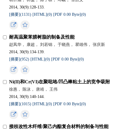
2014, 30(9):128-133.
[摘要](
1131
)
[HTML](
0
)
[PDF 0.00 Byte](
0
)
耐高温聚苯腈树脂的制备及性能
赵凤华， 康超， 刘若锦， 于晓燕， 瞿雄伟， 张庆新
2014, 30(9):134-139.
[摘要](
952
)
[HTML](
0
)
[PDF 0.00 Byte](
0
)
Ni(II)和Cr(VI)在聚吡咯/凹凸棒粘土上的竞争吸附
徐惠， 陈泳， 唐靖， 王伟
2014, 30(9):140-144.
[摘要](
1015
)
[HTML](
0
)
[PDF 0.00 Byte](
0
)
接枝改性木纤维/聚己内酯复合材料的制备与性能