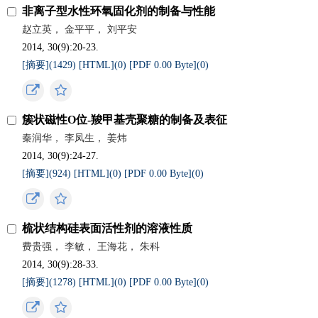
非离子型水性环氧固化剂的制备与性能
赵立英， 金平平， 刘平安
2014, 30(9):20-23.
[摘要](
1429
)
[HTML](
0
)
[PDF 0.00 Byte](
0
)
簇状磁性O位-羧甲基壳聚糖的制备及表征
秦润华， 李凤生， 姜炜
2014, 30(9):24-27.
[摘要](
924
)
[HTML](
0
)
[PDF 0.00 Byte](
0
)
梳状结构硅表面活性剂的溶液性质
费贵强， 李敏， 王海花， 朱科
2014, 30(9):28-33.
[摘要](
1278
)
[HTML](
0
)
[PDF 0.00 Byte](
0
)