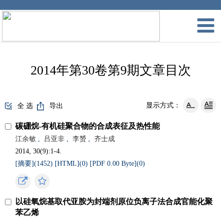
2014年第30卷第9期文章目次
显示方式：
全 选
导出
碳硼烷-有机硅聚合物的合成表征及热性能
江余敏
,
吕亚非
,
李赟
,
齐士成
2014, 30(9):1-4.
[摘要](
1452
)
[HTML](
0
)
[PDF 0.00 Byte](
0
)
以硅氧烷基取代亚胺为封端剂原位负离子法合成官能化聚
苯乙烯