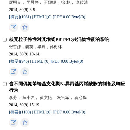
廖明义， 吴晨静， 王妮妮， 徐 林， 李传清
2014, 30(9):5-9.
[摘要](
1081
)
[HTML](
0
)
[PDF 0.00 Byte](
0
)
核壳粒子特性对其增韧PBT/PC共混物性能的影响
张晳娜，姜英，毕野，孙树林
2014, 30(9):10-14.
[摘要](
946
)
[HTML](
0
)
[PDF 0.00 Byte](
0
)
含不同偶氮苯端基支化聚N-异丙基丙烯酰胺的制备及响应
行为
李芳， 薛小强， 黄文艳， 杨宏军， 蒋必彪
2014, 30(9):15-19.
[摘要](
1100
)
[HTML](
0
)
[PDF 0.00 Byte](
0
)