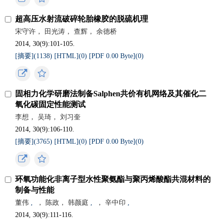
超高压水射流破碎轮胎橡胶的脱硫机理
宋守许， 田光涛， 查辉， 余德桥
2014, 30(9):101-105.
[摘要](
1138
)
[HTML](
0
)
[PDF 0.00 Byte](
0
)
固相力化学研磨法制备Salphen共价有机网络及其催化二
氧化碳固定性能测试
李想， 吴琦， 刘习奎
2014, 30(9):106-110.
[摘要](
3765
)
[HTML](
0
)
[PDF 0.00 Byte](
0
)
环氧功能化非离子型水性聚氨酯与聚丙烯酸酯共混材料的
制备与性能
董伟
,
， 陈政， 韩颜庭
,
， 辛中印
,
2014, 30(9):111-116.