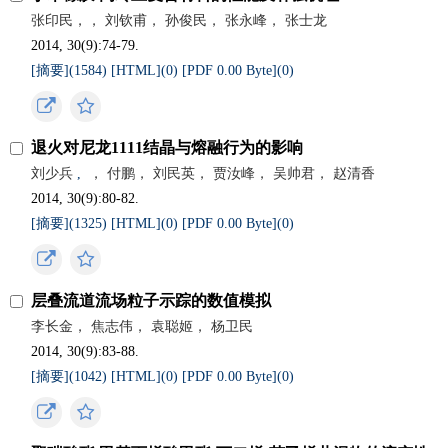
张印民，， 刘钦甫， 孙俊民， 张永峰， 张士龙
2014, 30(9):74-79.
[摘要](
1584
)
[HTML](
0
)
[PDF 0.00 Byte](
0
)
退火对尼龙1111结晶与熔融行为的影响
刘少兵
,
， 付鹏， 刘民英， 贾汝峰， 吴帅君， 赵清香
2014, 30(9):80-82.
[摘要](
1325
)
[HTML](
0
)
[PDF 0.00 Byte](
0
)
层叠流道流场粒子示踪的数值模拟
李长金， 焦志伟， 袁聪姬， 杨卫民
2014, 30(9):83-88.
[摘要](
1042
)
[HTML](
0
)
[PDF 0.00 Byte](
0
)