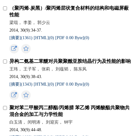
（聚丙烯-炭黑）/聚丙烯层状复合材料的结构和电磁屏蔽
性能
梁琨， 李姜， 郭少云
2014, 30(9):34-37.
[摘要](
1361
)
[HTML](
0
)
[PDF 0.00 Byte](
0
)
异构二氨基二苯醚对共聚聚酰亚胺结晶行为及性能的影响
王玮， 王子军， 张莉， 刘蕴韬， 陈东风
2014, 30(9):38-43.
[摘要](
1343
)
[HTML](
0
)
[PDF 0.00 Byte](
0
)
聚对苯二甲酸丙二醇酯/丙烯腈 苯乙烯 丙烯酸酯共聚物共
混合金的加工与力学性能
白玉清， 闰明涛， 刘迎宾， 钟宇
2014, 30(9):44-48.