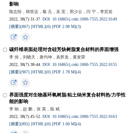
影响
陈志恒，韩世达，戢 元，吴 宏，郭少云，闫 宁，李宏岩
2022, 38(7):31-37.
DOI: 10.16865/j.cnki.1000-7555.2022.0149
[摘要](
867
)
[HTML](
0
)
[PDF 2.08 M](
3
)
碳纤维表面处理对含硅芳炔树脂复合材料的界面增强
李 传，刘晓天，唐均坤，袁荞龙，黄发荣
2022, 38(7):38-44.
DOI: 10.16865/j.cnki.1000-7555.2022.0155
[摘要](
907
)
[HTML](
0
)
[PDF 1.78 M](
4
)
界面强度对生物基环氧树脂/粘土纳米复合材料热/力学性
能的影响
李 响，赵 鹏，张 英，陈 斌
2022, 38(7):45-52.
DOI: 10.16865/j.cnki.1000-7555.2022.0163
[摘要](
892
)
[HTML](
0
)
[PDF 1.60 M](
4
)