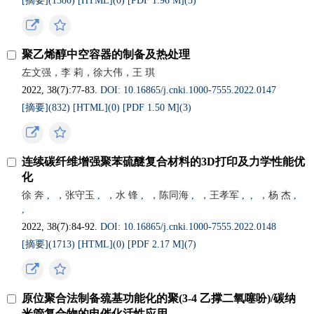
[摘要](
1380
)
[HTML](
0
)
[PDF 1.96 M](
3
)
聚乙烯醇中空容器的制备及热处理
左文强，李 莉，徐大伟，王 琪
2022, 38(7):77-83.
DOI: 10.16865/j.cnki.1000-7555.2022.0147
[摘要](
832
)
[HTML](
0
)
[PDF 1.50 M](
3
)
连续碳纤维增强聚苯硫醚复合材料的3D打印及力学性能优
化
徐 奔
,
，张守玉
,
，水 锋
,
，陈同海
,
，王孝军
,
,
，杨 杰
,
,
2022, 38(7):84-92.
DOI: 10.16865/j.cnki.1000-7555.2022.0148
[摘要](
1713
)
[HTML](
0
)
[PDF 2.17 M](
7
)
原位聚合法制备巯基功能化的聚(3-4 乙撑二氧噻吩)/碳纳
米管复合物的电催化活性应用