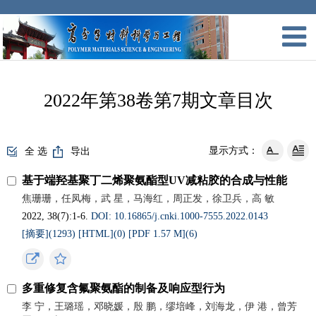
2022年第38卷第7期文章目次
显示方式：
全 选
导出
基于端羟基聚丁二烯聚氨酯型UV减粘胶的合成与性能
焦珊珊，任凤梅，武 星，马海红，周正发，徐卫兵，高 敏
2022, 38(7):1-6.
DOI: 10.16865/j.cnki.1000-7555.2022.0143
[摘要](
1293
)
[HTML](
0
)
[PDF 1.57 M](
6
)
多重修复含氟聚氨酯的制备及响应型行为
李 宁，王璐瑶，邓晓媛，殷 鹏，缪培峰，刘海龙，伊 港，曾芳