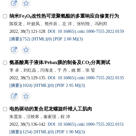
纳米Fe
O
改性热可逆聚氨酯的多重响应自修复行为
3
4
陈双龙
,
叶姣凤
,
熊作辰
,
左 洋
,
张钧翔
,
冯利邦
2022, 38(7):121-128.
DOI: 10.16865/j.cnki.1000-7555.2022.0159
[摘要](
752
)
[HTML](
0
)
[PDF 2.00 M](
3
)
氨基酸离子液体/Pebax膜的制备及CO
分离测试
2
李 卓，刘红晶，闫海龙，于 丹，姚 辉，张 莹
2022, 38(7):129-135.
DOI: 10.16865/j.cnki.1000-7555.2022.0135
[摘要](
1024
)
[HTML](
0
)
[PDF 2.95 M](
3
)
电热驱动的复合尼龙螺旋纤维人工肌肉
朱震东，汪映寒，秦家强，程 沛
2022, 38(7):136-142.
DOI: 10.16865/j.cnki.1000-7555.2022.0151
[摘要](
1254
)
[HTML](
0
)
[PDF 1.90 M](
3
)