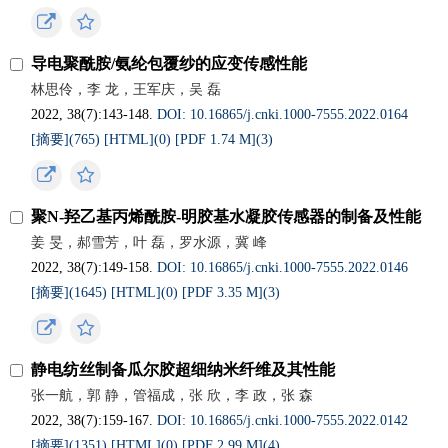
导电聚酰胺/氨纶包覆纱的应变传感性能
林思伶，李 龙，王军庆，吴 磊
2022, 38(7):143-148.
DOI: 10.16865/j.cnki.1000-7555.2022.0164
[摘要](
765
)
[HTML](
0
)
[PDF 1.74 M](
3
)
聚N-羟乙基丙烯酰胺-明胶基水凝胶传感器的制备及性能
姜 旻，郝雪芳，叶 磊，罗水源，冀 峰
2022, 38(7):149-158.
DOI: 10.16865/j.cnki.1000-7555.2022.0146
[摘要](
1645
)
[HTML](
0
)
[PDF 3.35 M](
3
)
静电纺丝制备瓜尔胶超细纳米纤维及其性能
张一航，郭 静，管福成，张 欣，李 政，张 森
2022, 38(7):159-167.
DOI: 10.16865/j.cnki.1000-7555.2022.0142
[摘要](
1351
)
[HTML](
0
)
[PDF 2.99 M](
4
)