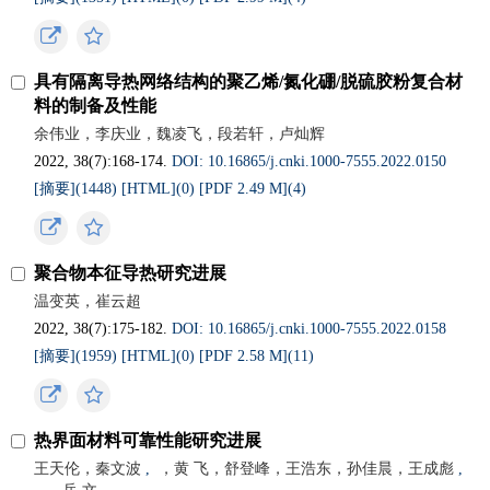
具有隔离导热网络结构的聚乙烯/氮化硼/脱硫胶粉复合材
料的制备及性能
余伟业，李庆业，魏凌飞，段若轩，卢灿辉
2022, 38(7):168-174.
DOI: 10.16865/j.cnki.1000-7555.2022.0150
[摘要](
1448
)
[HTML](
0
)
[PDF 2.49 M](
4
)
聚合物本征导热研究进展
温变英，崔云超
2022, 38(7):175-182.
DOI: 10.16865/j.cnki.1000-7555.2022.0158
[摘要](
1959
)
[HTML](
0
)
[PDF 2.58 M](
11
)
热界面材料可靠性能研究进展
王天伦，秦文波
,
，黄 飞，舒登峰，王浩东，孙佳晨，王成彪
,