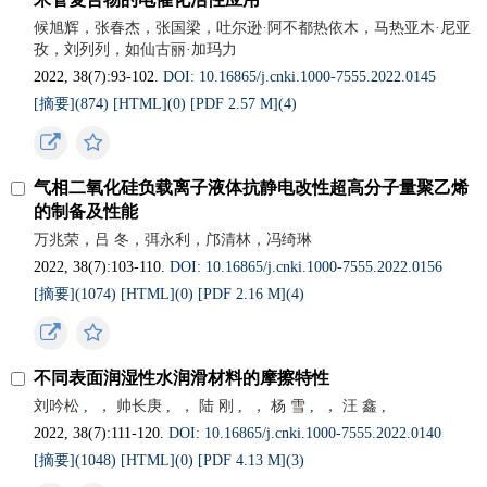
候旭辉，张春杰，张国梁，吐尔逊·阿不都热依木，马热亚木·尼亚
孜，刘列列，如仙古丽·加玛力
2022, 38(7):93-102.
DOI: 10.16865/j.cnki.1000-7555.2022.0145
[摘要](
874
)
[HTML](
0
)
[PDF 2.57 M](
4
)
气相二氧化硅负载离子液体抗静电改性超高分子量聚乙烯
的制备及性能
万兆荣，吕 冬，弭永利，邝清林，冯绮琳
2022, 38(7):103-110.
DOI: 10.16865/j.cnki.1000-7555.2022.0156
[摘要](
1074
)
[HTML](
0
)
[PDF 2.16 M](
4
)
不同表面润湿性水润滑材料的摩擦特性
刘吟松
,
， 帅长庚
,
， 陆 刚
,
， 杨 雪
,
， 汪 鑫
,
2022, 38(7):111-120.
DOI: 10.16865/j.cnki.1000-7555.2022.0140
[摘要](
1048
)
[HTML](
0
)
[PDF 4.13 M](
3
)