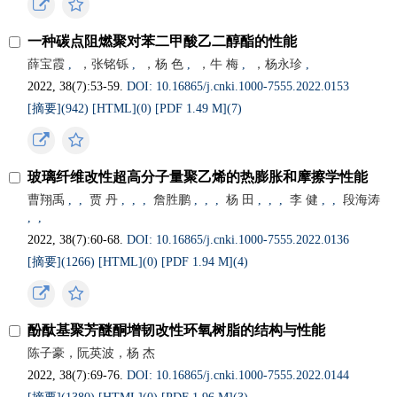
一种碳点阻燃聚对苯二甲酸乙二醇酯的性能
薛宝霞
,
，张铭铄
,
，杨 色
,
，牛 梅
,
，杨永珍
,
2022, 38(7):53-59.
DOI: 10.16865/j.cnki.1000-7555.2022.0153
[摘要](
942
)
[HTML](
0
)
[PDF 1.49 M](
7
)
玻璃纤维改性超高分子量聚乙烯的热膨胀和摩擦学性能
曹翔禹
,
,
贾 丹
,
,
,
詹胜鹏
,
,
,
杨 田
,
,
,
李 健
,
,
段海涛
,
,
2022, 38(7):60-68.
DOI: 10.16865/j.cnki.1000-7555.2022.0136
[摘要](
1266
)
[HTML](
0
)
[PDF 1.94 M](
4
)
酚酞基聚芳醚酮增韧改性环氧树脂的结构与性能
陈子豪，阮英波，杨 杰
2022, 38(7):69-76.
DOI: 10.16865/j.cnki.1000-7555.2022.0144