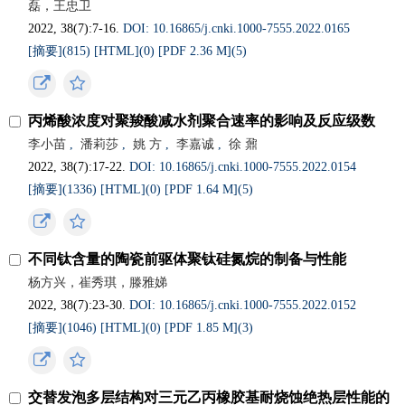
磊，王忠卫
2022, 38(7):7-16.
DOI: 10.16865/j.cnki.1000-7555.2022.0165
[摘要](
815
)
[HTML](
0
)
[PDF 2.36 M](
5
)
丙烯酸浓度对聚羧酸减水剂聚合速率的影响及反应级数
李小苗
,
潘莉莎
,
姚 方
,
李嘉诚
,
徐 鼐
2022, 38(7):17-22.
DOI: 10.16865/j.cnki.1000-7555.2022.0154
[摘要](
1336
)
[HTML](
0
)
[PDF 1.64 M](
5
)
不同钛含量的陶瓷前驱体聚钛硅氮烷的制备与性能
杨方兴，崔秀琪，滕雅娣
2022, 38(7):23-30.
DOI: 10.16865/j.cnki.1000-7555.2022.0152
[摘要](
1046
)
[HTML](
0
)
[PDF 1.85 M](
3
)
交替发泡多层结构对三元乙丙橡胶基耐烧蚀绝热层性能的