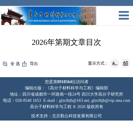
2026年第期文章目次
显示方式：
全 选
导出
您是第
8918564
位访问者
编辑出版：《高分子材料科学与工程》编辑部
地址：四川省成都市一环路南一段24号 四川大学高分子研究所
电话：028-8540 1653 E-mail：gfzclbjb@163.net; gfzclbjb@vip.sina.com
高分子材料科学与工程 ® 2026 版权所有
技术支持：北京勤云科技发展有限公司